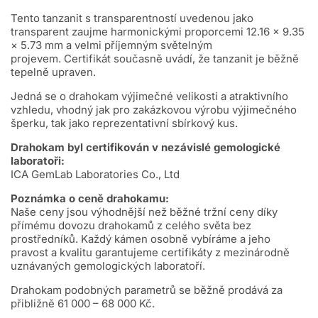
Tento tanzanit s transparentností uvedenou jako
transparent zaujme harmonickými proporcemi 12.16 × 9.35
× 5.73 mm a velmi příjemným světelným
projevem. Certifikát současně uvádí, že tanzanit je běžně
tepelně upraven.
Jedná se o drahokam výjimečné velikosti a atraktivního
vzhledu, vhodný jak pro zakázkovou výrobu výjimečného
šperku, tak jako reprezentativní sbírkový kus.
Drahokam byl certifikován v nezávislé gemologické
laboratoři:
ICA GemLab Laboratories Co., Ltd
Poznámka o ceně drahokamu:
Naše ceny jsou výhodnější než běžné tržní ceny díky
přímému dovozu drahokamů z celého světa bez
prostředníků. Každý kámen osobně vybíráme a jeho
pravost a kvalitu garantujeme certifikáty z mezinárodně
uznávaných gemologických laboratoří.
Drahokam podobných parametrů se běžně prodává za
přibližně 61 000 – 68 000 Kč.