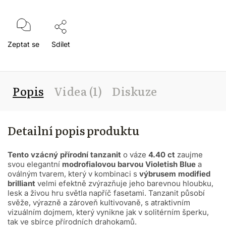
Zeptat se
Sdílet
Popis
Videa (1)
Diskuze
Detailní popis produktu
Tento vzácný přírodní tanzanit
o váze
4.40 ct
zaujme
svou elegantní
modrofialovou barvou Violetish Blue
a
oválným tvarem, který v kombinaci s
výbrusem modified
brilliant
velmi efektně zvýrazňuje jeho barevnou hloubku,
lesk a živou hru světla napříč fasetami. Tanzanit působí
svěže, výrazně a zároveň kultivovaně, s atraktivním
vizuálním dojmem, který vynikne jak v solitérním šperku,
tak ve sbírce přírodních drahokamů.