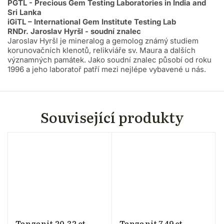
PGTL - Precious Gem Testing Laboratories in India and
Sri Lanka
iGiTL – International Gem Institute Testing Lab
RNDr. Jaroslav Hyršl - soudní znalec
Jaroslav Hyršl je mineralog a gemolog známý studiem
korunovačních klenotů, relikviáře sv. Maura a dalších
významných památek. Jako soudní znalec působí od roku
1996 a jeho laboratoř patří mezi nejlépe vybavené u nás.
Související produkty
Tanzanit 20.32 ct
Tanzanit 7.49 ct