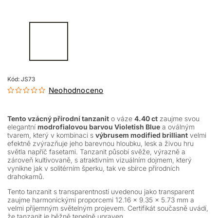
Kód:
JS73
Neohodnoceno
Tento vzácný přírodní tanzanit
o váze
4.40 ct
zaujme svou
elegantní
modrofialovou barvou Violetish Blue
a oválným
tvarem, který v kombinaci s
výbrusem modified brilliant
velmi
efektně zvýrazňuje jeho barevnou hloubku, lesk a živou hru
světla napříč fasetami. Tanzanit působí svěže, výrazně a
zároveň kultivovaně, s atraktivním vizuálním dojmem, který
vynikne jak v solitérním šperku, tak ve sbírce přírodních
drahokamů.
Tento tanzanit s transparentností uvedenou jako transparent
zaujme harmonickými proporcemi 12.16 × 9.35 × 5.73 mm a
velmi příjemným světelným projevem. Certifikát současně uvádí,
že tanzanit je běžně tepelně upraven.