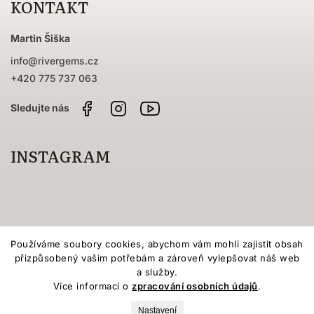
KONTAKT
Martin Šiška
info
@
rivergems.cz
+420 775 737 063
Facebook
Instagram
Sledujte
nás
na
YouTube
INSTAGRAM
Používáme soubory cookies, abychom vám mohli zajistit obsah
přizpůsobený vašim potřebám a zároveň vylepšovat náš web
a služby.
Více informací o
zpracování osobních údajů
.
Vytvořil Shoptet
Nastavení