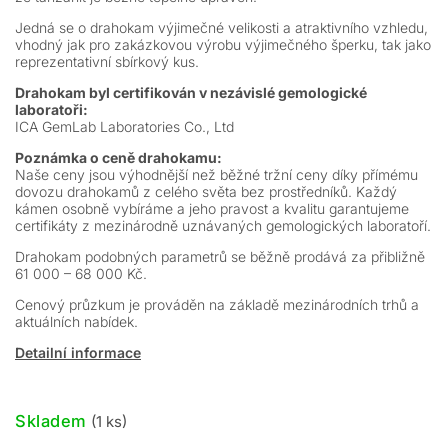
Jedná se o drahokam výjimečné velikosti a atraktivního vzhledu,
vhodný jak pro zakázkovou výrobu výjimečného šperku, tak jako
reprezentativní sbírkový kus.
Drahokam byl certifikován v nezávislé gemologické
laboratoři:
ICA GemLab Laboratories Co., Ltd
Poznámka o ceně drahokamu:
Naše ceny jsou výhodnější než běžné tržní ceny díky přímému
dovozu drahokamů z celého světa bez prostředníků. Každý
kámen osobně vybíráme a jeho pravost a kvalitu garantujeme
certifikáty z mezinárodně uznávaných gemologických laboratoří.
Drahokam podobných parametrů se běžně prodává za přibližně
61 000 – 68 000 Kč.
Cenový průzkum je prováděn na základě mezinárodních trhů a
aktuálních nabídek.
Detailní informace
Skladem
(1 ks)