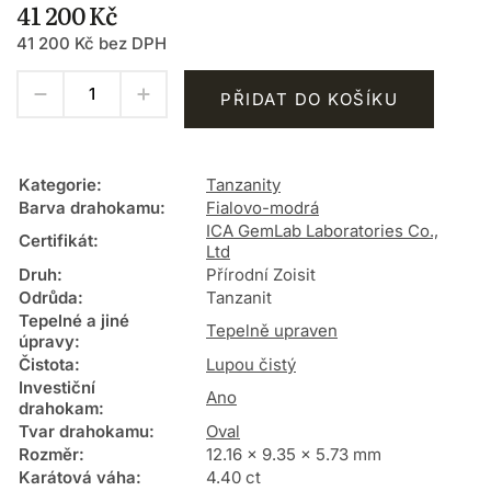
41 200 Kč
41 200 Kč bez DPH
PŘIDAT DO KOŠÍKU
Kategorie
:
Tanzanity
Barva drahokamu
:
Fialovo-modrá
ICA GemLab Laboratories Co.,
Certifikát
:
Ltd
Druh
:
Přírodní Zoisit
Odrůda
:
Tanzanit
Tepelné a jiné
Tepelně upraven
úpravy
:
Čistota
:
Lupou čistý
Investiční
Ano
drahokam
:
Tvar drahokamu
:
Oval
Rozměr
:
12.16 x 9.35 x 5.73 mm
Karátová váha
:
4.40 ct