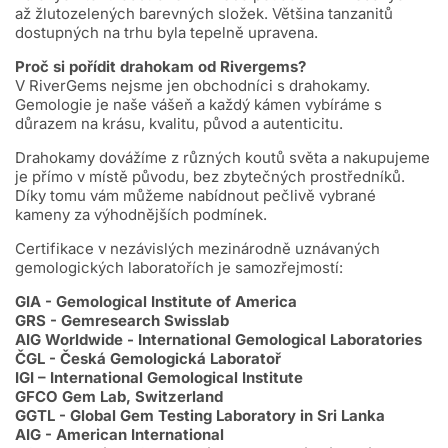
až žlutozelených barevných složek. Většina tanzanitů
dostupných na trhu byla tepelně upravena.
Proč si pořídit drahokam od Rivergems?
V RiverGems nejsme jen obchodníci s drahokamy.
Gemologie je naše vášeň a každý kámen vybíráme s
důrazem na krásu, kvalitu, původ a autenticitu.
Drahokamy dovážíme z různých koutů světa a nakupujeme
je přímo v místě původu, bez zbytečných prostředníků.
Díky tomu vám můžeme nabídnout pečlivě vybrané
kameny za výhodnějších podmínek.
Certifikace v nezávislých mezinárodně uznávaných
gemologických laboratořích je samozřejmostí:
GIA - Gemological Institute of America
GRS - Gemresearch Swisslab
AIG Worldwide - International Gemological Laboratories
ČGL - Česká Gemologická Laboratoř
IGI – International Gemological Institute
GFCO Gem Lab, Switzerland
GGTL - Global Gem Testing Laboratory in Sri Lanka
AIG - American International