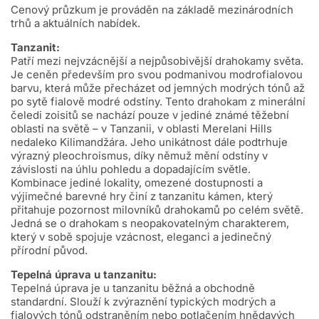
Cenový průzkum je prováděn na základě mezinárodních
trhů a aktuálních nabídek.
Tanzanit:
Patří mezi nejvzácnější a nejpůsobivější drahokamy světa.
Je ceněn především pro svou podmanivou modrofialovou
barvu, která může přecházet od jemných modrých tónů až
po sytě fialově modré odstíny. Tento drahokam z minerální
čeledi zoisitů se nachází pouze v jediné známé těžební
oblasti na světě – v Tanzanii, v oblasti Merelani Hills
nedaleko Kilimandžára. Jeho unikátnost dále podtrhuje
výrazný pleochroismus, díky němuž mění odstíny v
závislosti na úhlu pohledu a dopadajícím světle.
Kombinace jediné lokality, omezené dostupnosti a
výjimečné barevné hry činí z tanzanitu kámen, který
přitahuje pozornost milovníků drahokamů po celém světě.
Jedná se o drahokam s neopakovatelným charakterem,
který v sobě spojuje vzácnost, eleganci a jedinečný
přírodní původ.
Tepelná úprava u tanzanitu:
Tepelná úprava je u tanzanitu běžná a obchodně
standardní. Slouží k zvýraznění typických modrých a
fialových tónů odstraněním nebo potlačením hnědavých