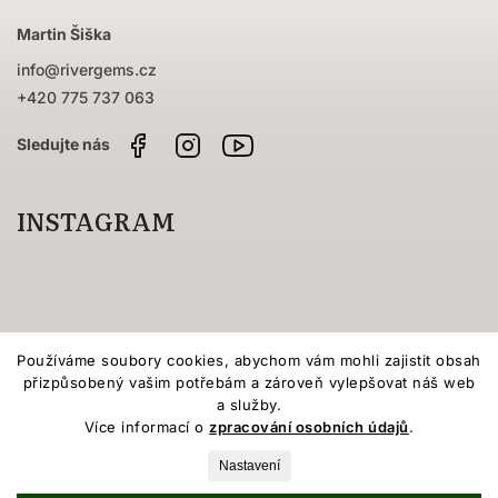
Martin Šiška
info
@
rivergems.cz
+420 775 737 063
Facebook
Instagram
Sledujte
nás
na
YouTube
INSTAGRAM
Používáme soubory cookies, abychom vám mohli zajistit obsah
přizpůsobený vašim potřebám a zároveň vylepšovat náš web
a služby.
Více informací o
zpracování osobních údajů
.
Vytvořil Shoptet
Nastavení
Copyright 2026
River Gems
. Všechna práva vyhrazena.
Upravit nastavení cookies