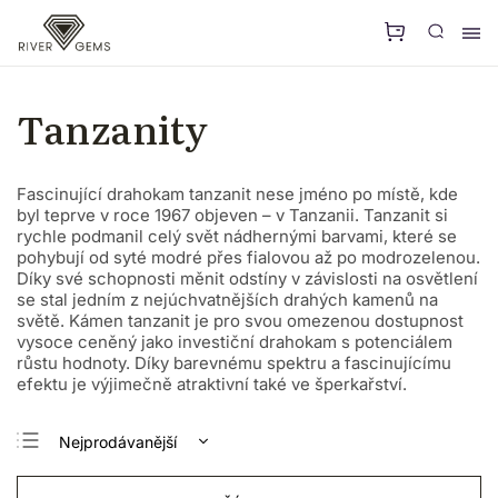
Tanzanity
Fascinující drahokam tanzanit nese jméno po místě, kde
byl teprve v roce 1967 objeven – v Tanzanii. Tanzanit si
rychle podmanil celý svět nádhernými barvami, které se
pohybují od syté modré přes fialovou až po modrozelenou.
Díky své schopnosti měnit odstíny v závislosti na osvětlení
se stal jedním z nejúchvatnějších drahých kamenů na
světě. Kámen tanzanit je pro svou omezenou dostupnost
vysoce ceněný jako investiční drahokam s potenciálem
růstu hodnoty. Díky barevnému spektru a fascinujícímu
efektu je výjimečně atraktivní také ve šperkařství.
Nejprodávanější
Nejlevnější