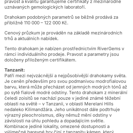
pravost a kvalitu garantujeme certifikáty z mezinárodně
uznávaných gemologických laboratoří.
Drahokam podobných parametrů se běžně prodává za
přibližně 110 000 – 122 000 Kč.
Cenový průzkum je prováděn na základě mezinárodních
trhů a aktuálních nabídek.
Tento drahokam je nabízen prostřednictvím RiverGems v
rámci individuálního prodeje. Pravost a parametry jsou
doloženy přiloženým certifikátem.
Tanzanit:
Patří mezi nejvzácnější a nejpůsobivější drahokamy světa.
Je ceněn především pro svou podmanivou modrofialovou
barvu, která může přecházet od jemných modrých tónů až
po sytě fialově modré odstíny. Tento drahokam z minerální
čeledi zoisitů se nachází pouze v jediné známé těžební
oblasti na světě – v Tanzanii, v oblasti Merelani Hills
nedaleko Kilimandžára. Jeho unikátnost dále podtrhuje
výrazný pleochroismus, díky němuž mění odstíny v
závislosti na úhlu pohledu a dopadajícím světle.
Kombinace jediné lokality, omezené dostupnosti a
výjimečné barevné hry činí z tanzanitu kámen, který