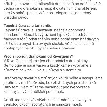
přitahuje pozornost milovníků drahokamů po celém světě.
Jedná se o drahokam s neopakovatelným charakterem,
který v sobě spojuje vzácnost, eleganci a jedinečný
přírodní původ.
Tepelná úprava u tanzanitu:
Tepelná úprava je u tanzanitu běžná a obchodně
standardní. Slouží k zvýraznění typických modrých a
fialových tónů odstraněním nebo potlačením hnědavých
až žlutozelených barevných složek. Většina tanzanitů
dostupných na trhu byla tepelně upravena.
Proč si pořídit drahokam od Rivergems?
V RiverGems nejsme jen obchodníci s drahokamy.
Gemologie je naše vášeň a každý kámen vybíráme s
důrazem na krásu, kvalitu, původ a autenticitu.
Drahokamy dovážíme z různých koutů světa a nakupujeme
je přímo v místě původu, bez zbytečných prostředníků.
Díky tomu vám můžeme nabídnout pečlivě vybrané
kameny za výhodnějších podmínek.
Certifikace v nezávislých mezinárodně uznávaných
gemologických laboratořích je samozřejmostí: