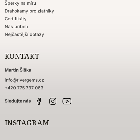
Šperky na míru
Drahokamy pro zlatníky
Certifikáty
Náš příběh
Nejčastější dotazy
KONTAKT
Martin Šiška
info
@
rivergems.cz
+420 775 737 063
Facebook
Instagram
Sledujte
nás
na
YouTube
INSTAGRAM