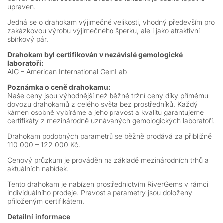
upraven.
Jedná se o drahokam výjimečné velikosti, vhodný především pro
zakázkovou výrobu výjimečného šperku, ale i jako atraktivní
sbírkový pár.
Drahokam byl certifikován v nezávislé gemologické
laboratoři:
AIG – American International GemLab
Poznámka o ceně drahokamu:
Naše ceny jsou výhodnější než běžné tržní ceny díky přímému
dovozu drahokamů z celého světa bez prostředníků. Každý
kámen osobně vybíráme a jeho pravost a kvalitu garantujeme
certifikáty z mezinárodně uznávaných gemologických laboratoří.
Drahokam podobných parametrů se běžně prodává za přibližně
110 000 – 122 000 Kč.
Cenový průzkum je prováděn na základě mezinárodních trhů a
aktuálních nabídek.
Tento drahokam je nabízen prostřednictvím RiverGems v rámci
individuálního prodeje. Pravost a parametry jsou doloženy
přiloženým certifikátem.
Detailní informace