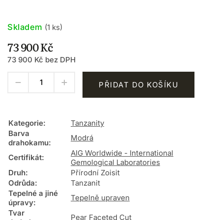
Skladem
(1 ks)
73 900 Kč
73 900 Kč bez DPH
PŘIDAT DO KOŠÍKU
Kategorie
:
Tanzanity
Barva
Modrá
drahokamu
:
AIG Worldwide - International
Certifikát
:
Gemological Laboratories
Druh
:
Přírodní Zoisit
Odrůda
:
Tanzanit
Tepelné a jiné
Tepelně upraven
úpravy
:
Tvar
Pear Faceted Cut