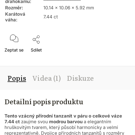
drahokamu
:
Rozměr
:
10.14 x 10.06 x 5.92 mm
Karátová
7.44 ct
váha
:
Zeptat se
Sdílet
Popis
Videa (1)
Diskuze
Detailní popis produktu
Tento vzácný přírodní tanzanit v páru o celkové váze
7.44 ct
zaujme svou
modrou barvou
a elegantním
hruškovitým tvarem, který působí harmonicky a velmi
reprezentativně. Dvojice přírodních tanzanitů s rozměry