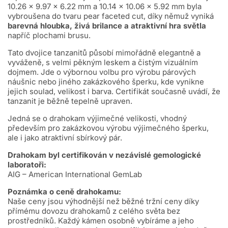
10.26 × 9.97 × 6.22 mm a 10.14 × 10.06 × 5.92 mm byla
vybroušena do tvaru pear faceted cut, díky němuž vyniká
barevná hloubka, živá brilance a atraktivní hra světla
napříč plochami brusu.
Tato dvojice tanzanitů působí mimořádně elegantně a
vyváženě, s velmi pěkným leskem a čistým vizuálním
dojmem. Jde o výbornou volbu pro výrobu párových
náušnic nebo jiného zakázkového šperku, kde vynikne
jejich soulad, velikost i barva. Certifikát současně uvádí, že
tanzanit je běžně tepelně upraven.
Jedná se o drahokam výjimečné velikosti, vhodný
především pro zakázkovou výrobu výjimečného šperku,
ale i jako atraktivní sbírkový pár.
Drahokam byl certifikován v nezávislé gemologické
laboratoři:
AIG – American International GemLab
Poznámka o ceně drahokamu:
Naše ceny jsou výhodnější než běžné tržní ceny díky
přímému dovozu drahokamů z celého světa bez
prostředníků. Každý kámen osobně vybíráme a jeho