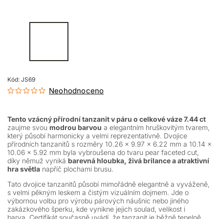
Kód:
JS69
Neohodnoceno
Tento vzácný přírodní tanzanit v páru o celkové váze 7.44 ct
zaujme svou
modrou barvou
a elegantním hruškovitým tvarem,
který působí harmonicky a velmi reprezentativně. Dvojice
přírodních tanzanitů s rozměry 10.26 × 9.97 × 6.22 mm a 10.14 ×
10.06 × 5.92 mm byla vybroušena do tvaru pear faceted cut,
díky němuž vyniká
barevná hloubka, živá brilance a atraktivní
hra světla
napříč plochami brusu.
Tato dvojice tanzanitů působí mimořádně elegantně a vyváženě,
s velmi pěkným leskem a čistým vizuálním dojmem. Jde o
výbornou volbu pro výrobu párových náušnic nebo jiného
zakázkového šperku, kde vynikne jejich soulad, velikost i
barva. Certifikát současně uvádí, že tanzanit je běžně tepelně