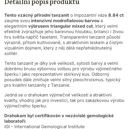
Detailní popis produktu
Tento vzácný přírodní tanzanit
o impozantní váze
8.84 ct
zaujme svou
intenzivní modrofialovou barvou
a
elegantním
výbrusem triangular mixed cut
, který velmi
efektně zvýrazňuje jeho barevnou hloubku, brilanci i živou
hru světla napříč fasetami. Transparentní tanzanit působí
výrazně, přitom kultivovaně, s atraktivním leskem a čistým
vizuálním dojmem, který z něj dělá nepřehlédnutelný
solitér.
Tento tanzanit je díky své velikosti, sytosti barvy a velmi
dobrému brusu výbornou volbou pro výrobu výjimečného
šperku i jako reprezentativní sbírkový kus. Odborný
posudek dále zmiňuje velmi silný pleochroismus, typický
pro kvalitní tanzanity z Tanzanie.
Jedná se o drahokam výjimečné velikosti a atraktivní
kvality, vhodný jak pro investici, tak pro zakázkovou výrobu
výjimečného šperku.
Drahokam byl certifikován v nezávislé gemologické
laboratoři:
IGI – International Gemological Institute