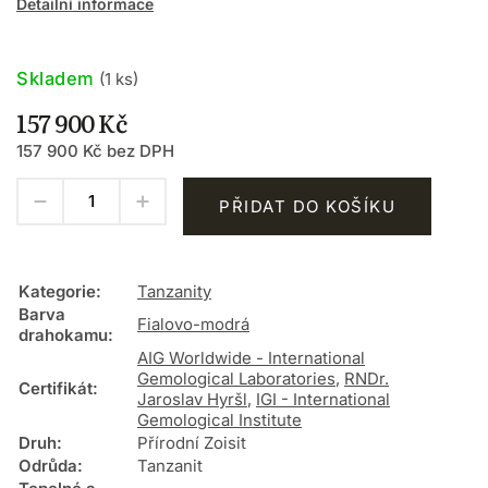
Detailní informace
Skladem
(1 ks)
157 900 Kč
157 900 Kč bez DPH
PŘIDAT DO KOŠÍKU
Kategorie
:
Tanzanity
Barva
Fialovo-modrá
drahokamu
:
AIG Worldwide - International
Gemological Laboratories
,
RNDr.
Certifikát
:
Jaroslav Hyršl
,
IGI - International
Gemological Institute
Druh
:
Přírodní Zoisit
Odrůda
:
Tanzanit