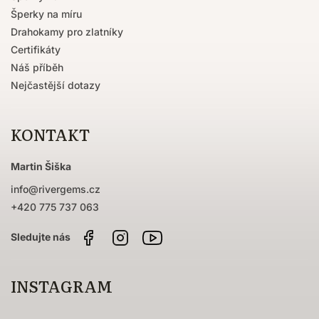
Šperky na míru
Drahokamy pro zlatníky
Certifikáty
Náš příběh
Nejčastější dotazy
KONTAKT
Martin Šiška
info
@
rivergems.cz
+420 775 737 063
Facebook
Instagram
Sledujte
nás
na
YouTube
INSTAGRAM