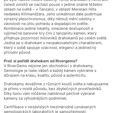
čeledi zoisitů se nachází pouze v jediné známé těžební
oblasti na světě – v Tanzanii, v oblasti Merelani Hills
nedaleko Kilimandžára. Jeho unikátnost dále podtrhuje
výrazný pleochroismus, díky němuž mění odstíny v
závislosti na úhlu pohledu a dopadajícím světle.
Kombinace jediné lokality, omezené dostupnosti a
výjimečné barevné hry činí z tanzanitu kámen, který
přitahuje pozornost milovníků drahokamů po celém světě.
Jedná se o drahokam s neopakovatelným charakterem,
který v sobě spojuje vzácnost, eleganci a jedinečný
přírodní původ.
Proč si pořídit drahokam od Rivergems?
V RiverGems nejsme jen obchodníci s drahokamy.
Gemologie je naše vášeň a každý kámen vybíráme s
důrazem na krásu, kvalitu, původ a autenticitu.
Drahokamy dovážíme z různých koutů světa a nakupujeme
je přímo v místě původu, bez zbytečných prostředníků.
Díky tomu vám můžeme nabídnout pečlivě vybrané
kameny za výhodnějších podmínek.
Certifikace v nezávislých mezinárodně uznávaných
gemologických laboratořích je samozřejmostí: