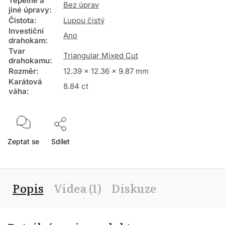
Tepelné a
Bez úprav
jiné úpravy
:
Čistota
:
Lupou čistý
Investiční
Ano
drahokam
:
Tvar
Triangular Mixed Cut
drahokamu
:
Rozměr
:
12.39 x 12.36 x 9.87 mm
Karátová
8.84 ct
váha
:
Zeptat se
Sdílet
Popis
Videa (1)
Diskuze