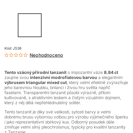
Kód:
JS36
Neohodnoceno
Tento vzácný přírodní tanzanit
o impozantní váze
8.84 ct
zaujme svou
intenzivní modrofialovou barvou
a elegantním
výbrusem triangular mixed cut
, který velmi efektně zvýrazňuje
jeho barevnou hloubku, brilanci i živou hru světla napříč
fasetami. Transparentní tanzanit působí výrazně, přitom
kultivovaně, s atraktivním leskem a čistým vizuálním dojmem,
který z něj dělá nepřehlédnutelný solitér.
Tento tanzanit je díky své velikosti, sytosti barvy a velmi
dobrému brusu výbornou volbou pro výrobu výjimečného šperku
i jako reprezentativní sbírkový kus. Odborný posudek dále
zmiňuje velmi silný pleochroismus, typický pro kvalitní tanzanity
z Tanzanie.