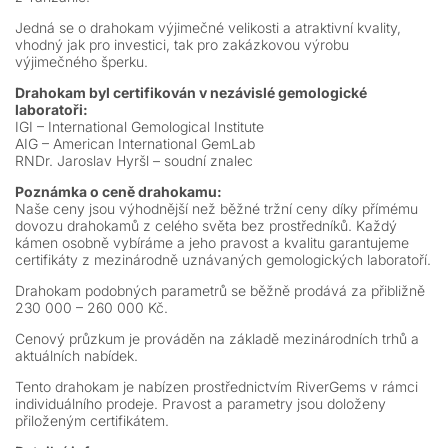
Jedná se o drahokam výjimečné velikosti a atraktivní kvality,
vhodný jak pro investici, tak pro zakázkovou výrobu
výjimečného šperku.
Drahokam byl certifikován v nezávislé gemologické
laboratoři:
IGI – International Gemological Institute
AIG – American International GemLab
RNDr. Jaroslav Hyršl – soudní znalec
Poznámka o ceně drahokamu:
Naše ceny jsou výhodnější než běžné tržní ceny díky přímému
dovozu drahokamů z celého světa bez prostředníků. Každý
kámen osobně vybíráme a jeho pravost a kvalitu garantujeme
certifikáty z mezinárodně uznávaných gemologických laboratoří.
Drahokam podobných parametrů se běžně prodává za přibližně
230 000 – 260 000 Kč.
Cenový průzkum je prováděn na základě mezinárodních trhů a
aktuálních nabídek.
Tento drahokam je nabízen prostřednictvím RiverGems v rámci
individuálního prodeje. Pravost a parametry jsou doloženy
přiloženým certifikátem.