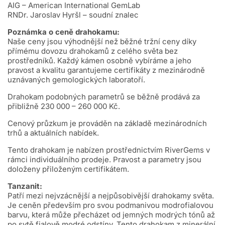
AIG – American International GemLab
RNDr. Jaroslav Hyršl – soudní znalec
Poznámka o ceně drahokamu:
Naše ceny jsou výhodnější než běžné tržní ceny díky
přímému dovozu drahokamů z celého světa bez
prostředníků. Každý kámen osobně vybíráme a jeho
pravost a kvalitu garantujeme certifikáty z mezinárodně
uznávaných gemologických laboratoří.
Drahokam podobných parametrů se běžně prodává za
přibližně 230 000 – 260 000 Kč.
Cenový průzkum je prováděn na základě mezinárodních
trhů a aktuálních nabídek.
Tento drahokam je nabízen prostřednictvím RiverGems v
rámci individuálního prodeje. Pravost a parametry jsou
doloženy přiloženým certifikátem.
Tanzanit:
Patří mezi nejvzácnější a nejpůsobivější drahokamy světa.
Je ceněn především pro svou podmanivou modrofialovou
barvu, která může přecházet od jemných modrých tónů až
po sytě fialově modré odstíny. Tento drahokam z minerální