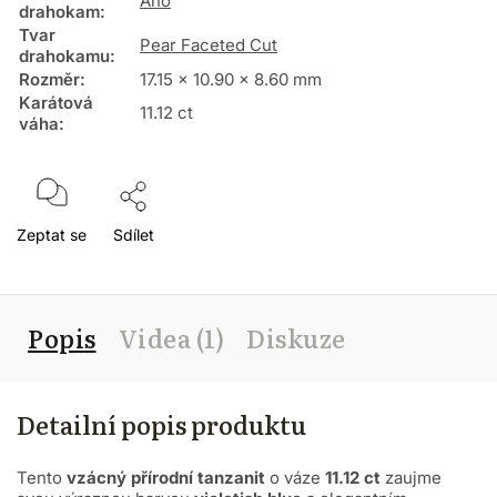
Ano
drahokam
:
Tvar
Pear Faceted Cut
drahokamu
:
Rozměr
:
17.15 x 10.90 x 8.60 mm
Karátová
11.12 ct
váha
:
Zeptat se
Sdílet
Popis
Videa (1)
Diskuze
Detailní popis produktu
Tento
vzácný přírodní tanzanit
o váze
11.12 ct
zaujme