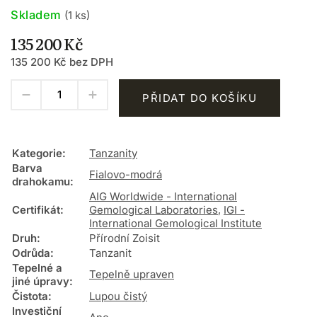
Skladem
(1 ks)
135 200 Kč
135 200 Kč bez DPH
PŘIDAT DO KOŠÍKU
Kategorie
:
Tanzanity
Barva
Fialovo-modrá
drahokamu
:
AIG Worldwide - International
Certifikát
:
Gemological Laboratories
,
IGI -
International Gemological Institute
Druh
:
Přírodní Zoisit
Odrůda
:
Tanzanit
Tepelné a
Tepelně upraven
jiné úpravy
:
Čistota
:
Lupou čistý
Investiční