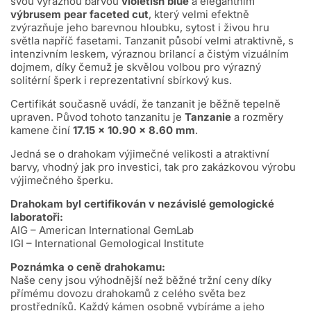
svou výraznou barvou
violetish blue
a elegantním
výbrusem pear faceted cut
, který velmi efektně
zvýrazňuje jeho barevnou hloubku, sytost i živou hru
světla napříč fasetami. Tanzanit působí velmi atraktivně, s
intenzivním leskem, výraznou brilancí a čistým vizuálním
dojmem, díky čemuž je skvělou volbou pro výrazný
solitérní šperk i reprezentativní sbírkový kus.
Certifikát současně uvádí, že tanzanit je běžně tepelně
upraven. Původ tohoto tanzanitu je
Tanzanie
a rozměry
kamene činí
17.15 × 10.90 × 8.60 mm
.
Jedná se o drahokam výjimečné velikosti a atraktivní
barvy, vhodný jak pro investici, tak pro zakázkovou výrobu
výjimečného šperku.
Drahokam byl certifikován v nezávislé gemologické
laboratoři:
AIG – American International GemLab
IGI – International Gemological Institute
Poznámka o ceně drahokamu:
Naše ceny jsou výhodnější než běžné tržní ceny díky
přímému dovozu drahokamů z celého světa bez
prostředníků. Každý kámen osobně vybíráme a jeho