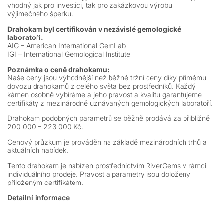
vhodný jak pro investici, tak pro zakázkovou výrobu
výjimečného šperku.
Drahokam byl certifikován v nezávislé gemologické
laboratoři:
AIG – American International GemLab
IGI – International Gemological Institute
Poznámka o ceně drahokamu:
Naše ceny jsou výhodnější než běžné tržní ceny díky přímému
dovozu drahokamů z celého světa bez prostředníků. Každý
kámen osobně vybíráme a jeho pravost a kvalitu garantujeme
certifikáty z mezinárodně uznávaných gemologických laboratoří.
Drahokam podobných parametrů se běžně prodává za přibližně
200 000 – 223 000 Kč.
Cenový průzkum je prováděn na základě mezinárodních trhů a
aktuálních nabídek.
Tento drahokam je nabízen prostřednictvím RiverGems v rámci
individuálního prodeje. Pravost a parametry jsou doloženy
přiloženým certifikátem.
Detailní informace