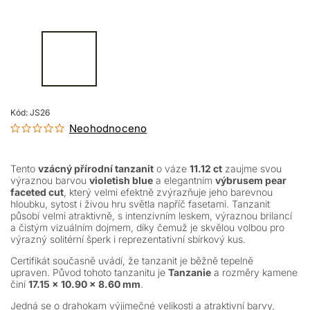
Kód:
JS26
Neohodnoceno
Tento
vzácný přírodní tanzanit
o váze
11.12 ct
zaujme svou
výraznou barvou
violetish blue
a elegantním
výbrusem pear
faceted cut
, který velmi efektně zvýrazňuje jeho barevnou
hloubku, sytost i živou hru světla napříč fasetami. Tanzanit
působí velmi atraktivně, s intenzivním leskem, výraznou brilancí
a čistým vizuálním dojmem, díky čemuž je skvělou volbou pro
výrazný solitérní šperk i reprezentativní sbírkový kus.
Certifikát současně uvádí, že tanzanit je běžně tepelně
upraven. Původ tohoto tanzanitu je
Tanzanie
a rozměry kamene
činí
17.15 × 10.90 × 8.60 mm
.
Jedná se o drahokam výjimečné velikosti a atraktivní barvy,