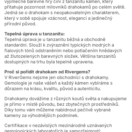
výjimečné barevné hry činí z tanzanitu kámen, který
přitahuje pozornost milovníků drahokamů po celém světě.
Jedná se o drahokam s neopakovatelným charakterem,
který v sobě spojuje vzácnost, eleganci a jedinečný
přírodní původ.
Tepelná úprava u tanzanitu:
Tepelná úprava je u tanzanitu běžná a obchodně
standardní. Slouží k zvýraznění typických modrých a
fialových tónů odstraněním nebo potlačením hnědavých
až žlutozelených barevných složek. Většina tanzanitů
dostupných na trhu byla tepelně upravena.
Proč si pořídit drahokam od Rivergems?
V RiverGems nejsme jen obchodníci s drahokamy.
Gemologie je naše vášeň a každý kámen vybíráme s
důrazem na krásu, kvalitu, původ a autenticitu.
Drahokamy dovážíme z různých koutů světa a nakupujeme
je přímo v místě původu, bez zbytečných prostředníků.
Díky tomu vám můžeme nabídnout pečlivě vybrané
kameny za výhodnějších podmínek.
Certifikace v nezávislých mezinárodně uznávaných
gemologických laboratořích je samozřejmostí: