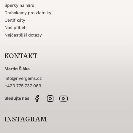
Šperky na míru
Drahokamy pro zlatníky
Certifikáty
Náš příběh
Nejčastější dotazy
KONTAKT
Martin Šiška
info
@
rivergems.cz
+420 775 737 063
Facebook
Instagram
Sledujte
nás
na
YouTube
INSTAGRAM