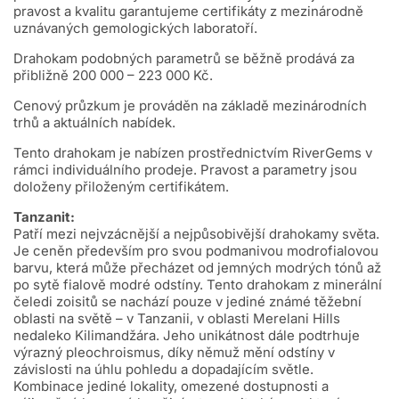
pravost a kvalitu garantujeme certifikáty z mezinárodně
uznávaných gemologických laboratoří.
Drahokam podobných parametrů se běžně prodává za
přibližně 200 000 – 223 000 Kč.
Cenový průzkum je prováděn na základě mezinárodních
trhů a aktuálních nabídek.
Tento drahokam je nabízen prostřednictvím RiverGems v
rámci individuálního prodeje. Pravost a parametry jsou
doloženy přiloženým certifikátem.
Tanzanit:
Patří mezi nejvzácnější a nejpůsobivější drahokamy světa.
Je ceněn především pro svou podmanivou modrofialovou
barvu, která může přecházet od jemných modrých tónů až
po sytě fialově modré odstíny. Tento drahokam z minerální
čeledi zoisitů se nachází pouze v jediné známé těžební
oblasti na světě – v Tanzanii, v oblasti Merelani Hills
nedaleko Kilimandžára. Jeho unikátnost dále podtrhuje
výrazný pleochroismus, díky němuž mění odstíny v
závislosti na úhlu pohledu a dopadajícím světle.
Kombinace jediné lokality, omezené dostupnosti a