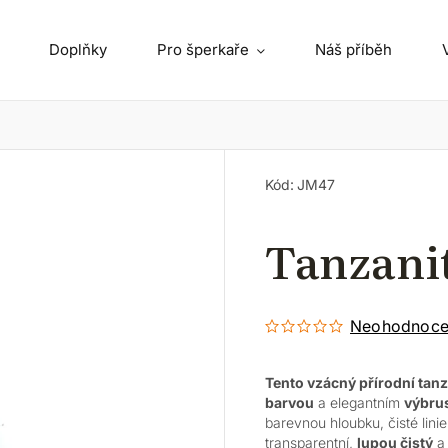
Doplňky
Pro šperkaře
Náš příběh
Kód:
JM47
Tanzanit
Neohodnoc
Tento vzácný přírodní tanz
barvou
a elegantním
výbru
barevnou hloubku, čisté linie
transparentní,
lupou čistý
a 