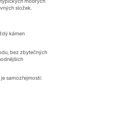
í typických modrých
vných složek.
aždý kámen
odu, bez zbytečných
hodnějších
 je samozřejmostí: