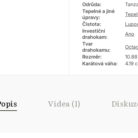
Odrůda
:
Tanza
Tepelné a jiné
Tepel
úpravy
:
Čistota
:
Lupou
Investiční
Ano
drahokam
:
Tvar
Octa
drahokamu
:
Rozměr
:
10.88
Karátová váha
:
4.19 c
Popis
Videa (1)
Diskuz