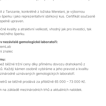
nit z Tanzanie, konkrétně z ložiska Merelani, je výbornou
 šperku i jako reprezentativní sbírkový kus. Certifikát současně
tepelně upraven.
 kvality a atraktivní velikosti, vhodný jak pro investici, tak
imečného šperku.
v nezávislé gemologické laboratoři:
 GemLab
ní znalec
amu:
než běžné tržní ceny díky přímému dovozu drahokamů z
ků. Každý kámen osobně vybíráme a jeho pravost a kvalitu
ezinárodně uznávaných gemologických laboratoří.
rů se běžně prodává za přibližně 65 000 – 73 000 Kč.
 na základě mezinárodních trhů a aktuálních nabídek.