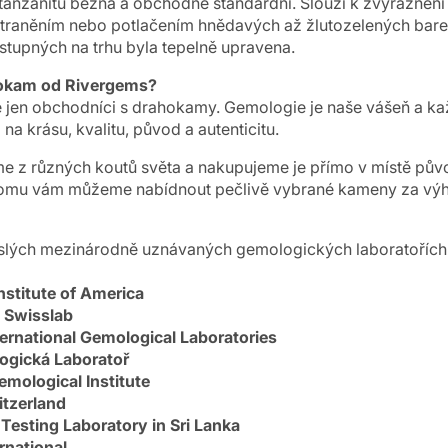
 tanzanitu běžná a obchodně standardní. Slouží k zvýrazněn
straněním nebo potlačením hnědavých až žlutozelených bare
ostupných na trhu byla tepelně upravena.
ahokam od Rivergems?
 jen obchodníci s drahokamy. Gemologie je naše vášeň a k
a krásu, kvalitu, původ a autenticitu.
 z různých koutů světa a nakupujeme je přímo v místě pův
 tomu vám můžeme nabídnout pečlivě vybrané kameny za vý
islých mezinárodně uznávaných gemologických laboratořích
nstitute of America
 Swisslab
ernational Gemological Laboratories
ogická Laboratoř
Gemological Institute
tzerland
Testing Laboratory in Sri Lanka
rnational