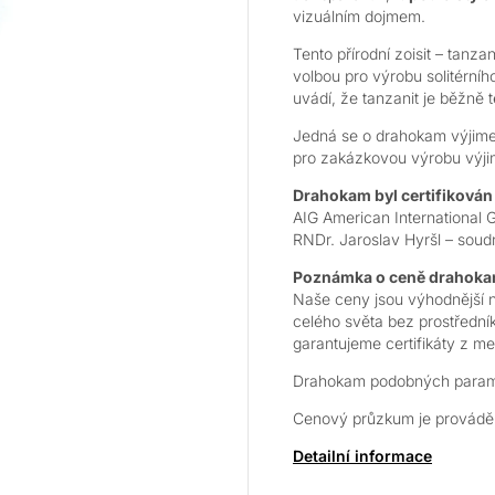
vizuálním dojmem.
Tento přírodní zoisit – tanza
volbou pro výrobu solitérního
uvádí, že tanzanit je běžně 
Jedná se o drahokam výjimečné
pro zakázkovou výrobu výj
Drahokam byl certifikován 
AIG American International
RNDr. Jaroslav Hyršl – soud
Poznámka o ceně drahok
Naše ceny jsou výhodnější 
celého světa bez prostřední
garantujeme certifikáty z m
Drahokam podobných paramet
Cenový průzkum je prováděn
Detailní informace