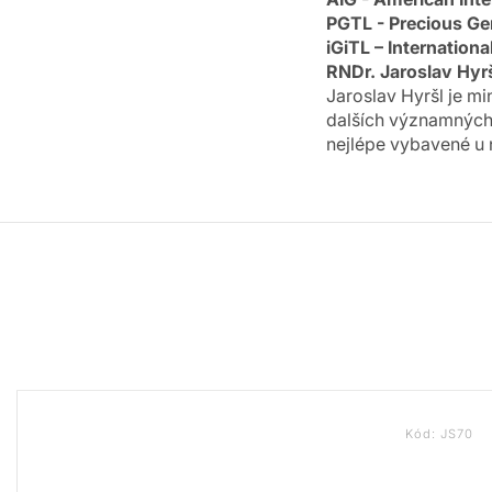
PGTL - Precious Gem
iGiTL – Internation
RNDr. Jaroslav Hyrš
Jaroslav Hyršl je m
dalších významných 
nejlépe vybavené u 
Kód:
JS70