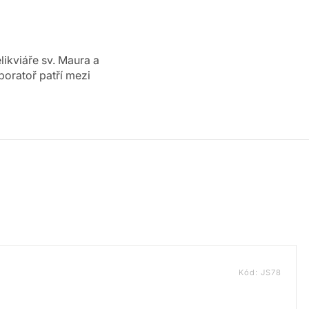
ikviáře sv. Maura a
oratoř patří mezi
Kód:
JS78