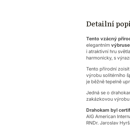
Detailní pop
Tento vzácný přírod
elegantním
výbruse
i atraktivní hru svět
harmonicky, s výra
Tento přírodní zoisi
výrobu solitérního š
je běžně tepelně up
Jedná se o drahokam 
zakázkovou výrobu 
Drahokam byl certif
AIG American Inter
RNDr. Jaroslav Hyrš