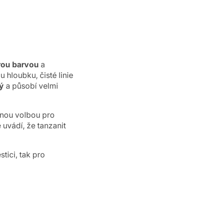
rou barvou
a
 hloubku, čisté linie
tý
a působí velmi
ornou volbou pro
 uvádí, že tanzanit
tici, tak pro