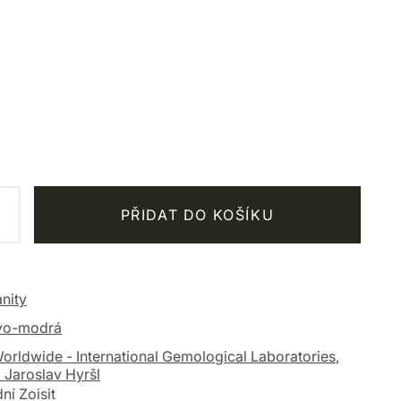
PŘIDAT DO KOŠÍKU
nity
ovo-modrá
orldwide - International Gemological Laboratories
,
 Jaroslav Hyršl
ní Zoisit