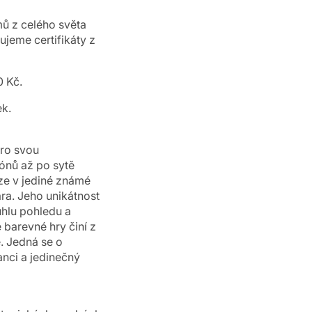
ů z celého světa
jeme certifikáty z
 Kč.
ek.
pro svou
ónů až po sytě
uze v jediné známé
ára. Jeho unikátnost
úhlu pohledu a
 barevné hry činí z
. Jedná se o
nci a jedinečný