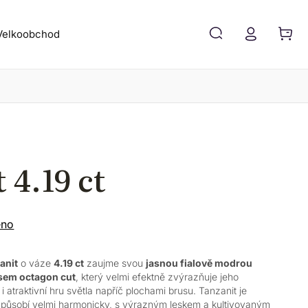
Velkoobchod
Blog
Kontakt
 4.19 ct
eno
anit
o váze
4.19 ct
zaujme svou
jasnou fialově modrou
sem octagon cut
, který velmi efektně zvýrazňuje jeho
 i atraktivní hru světla napříč plochami brusu. Tanzanit je
působí velmi harmonicky, s výrazným leskem a kultivovaným