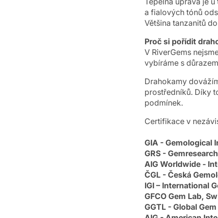
Tepelná úprava je u
a fialových tónů od
Většina tanzanitů d
Proč si pořídit dr
V RiverGems nejsme
vybíráme s důrazem n
Drahokamy dovážíme
prostředníků. Díky
podmínek.
Certifikace v nezáv
GIA - Gemological I
GRS - Gemresearch
AIG Worldwide - Int
ČGL - Česká Gemol
IGI – International 
GFCO Gem Lab, Swi
GGTL - Global Gem 
AIG - American Inte