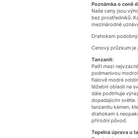
Poznámka o ceně 
Naše ceny jsou výho
bez prostředníků. K
mezinárodně uznáva
Drahokam podobných
Cenový průzkum je p
Tanzanit:
Patří mezi nejvzácn
podmanivou modrofi
fialově modré odstí
těžební oblasti na s
dále podtrhuje výra
dopadajícím světle.
tanzanitu kámen, kt
drahokam s neopakov
přírodní původ.
Tepelná úprava u t