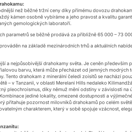
drahokamu:
dnější než běžné tržní ceny díky přímému dovozu drahokam
aždý kámen osobně vybíráme a jeho pravost a kvalitu garantu
ných gemologických laboratoří.
 parametrů se běžně prodává za přibližně 65 000 – 73 000
rováděn na základě mezinárodních trhů a aktuálních nabíd
ější a nejpůsobivější drahokamy světa. Je ceněn především 
alovou barvu, která může přecházet od jemných modrých t
ny. Tento drahokam z minerální čeledi zoisitů se nachází po
větě – v Tanzanii, v oblasti Merelani Hills nedaleko Kilimandž
zný pleochroismus, díky němuž mění odstíny v závislosti na 
 Kombinace jediné lokality, omezené dostupnosti a výjimečné
erý přitahuje pozornost milovníků drahokamů po celém světě
atelným charakterem, který v sobě spojuje vzácnost, elega
anzanitu: