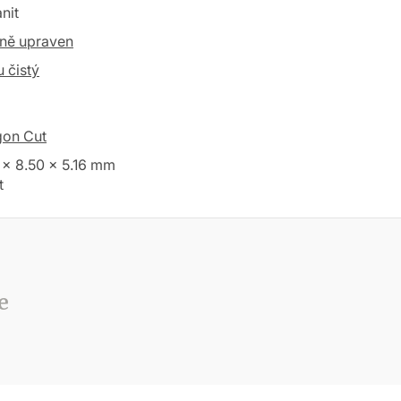
nit
ně upraven
 čistý
gon Cut
 x 8.50 x 5.16 mm
t
e