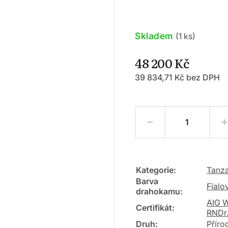
Skladem
(1 ks)
48 200 Kč
39 834,71 Kč bez DPH
Kategorie
:
Tanza
Barva
Fial
drahokamu
:
AIG W
Certifikát
:
RNDr.
Druh
:
Přírod