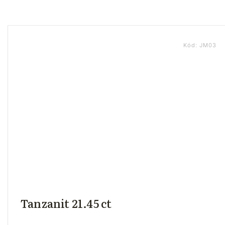
Kód:
JM03
Tanzanit 21.45 ct