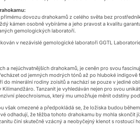
drahokamu:
y přímému dovozu drahokamů z celého světa bez prostřední
aždý kámen osobně vybíráme a jeho pravost a kvalitu garantu
ných gemologických laboratoří.
ikován v nezávislé gemologické laboratoři GGTL Laboratorie
ích a nejúchvatnějších drahokamů, je ceněn pro svou fascinu
řecházet od jemných modrých tónů až po hluboké indigově f
 do minerální rodiny zoisitů a nachází se pouze v jediné obla
y Kilimandžáro. Tanzanit je vyhledáván nejen pro svou uniká
tenzivní pleochroismus, který mu umožňuje měnit odstíny pod
ou však omezené a předpokládá se, že ložiska budou během n
é odhadují, že těžba tohoto drahokamu by mohla skončit ji
zanitu činí skutečně vzácný a neobyčejný klenot s rostoucí 