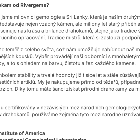
ahokam od Rivergems?
 jsme milovníci gemologie a Srí Lanky, která je naším dru
edstavuje nejen vzácný kámen, ale miliony let starý příběh a
scinuje nás krása a brilance drahokamů, stejně jako tradice 
ručního opracování. Tradice mistrů, která si zaslouží podpoři
 téměř z celého světa, což nám umožňuje nabídnout našim
tnějších kousků. Výběr provádějí naši odborníci s mnohaletý
by, a to s ohledem na barvu, čistotu a řez každého kamene.
lem stability a trvalé hodnoty již tisíce let a stále zůstávaj
estičních artiklů. My je nakupujeme přímo od těžařů, případně
zích. Díky tomu máte šanci získat přírodní drahokamy za 
 certifikovány v nezávislých mezinárodních gemologických
dky drahokamů, používáme zejména tyto mezinárodně uznáv
nstitute of America