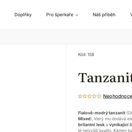
Doplňky
Pro šperkaře
Náš příběh
Kód:
158
Tanzanit
Neohodnoc
Fialově-modrý tanzanit
(G
Mixed
), který mu dodává el
brilantní
lesk
a
vynikající
č
té nejvyšší kvality. Kámen by