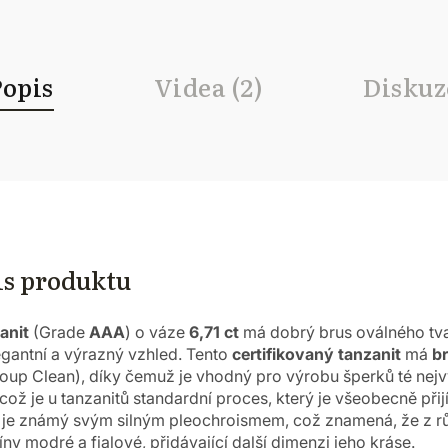
Popis
Videa (2)
Diskuz
is produktu
anit
(Grade
AAA
) o váze
6,71 ct
má dobrý brus oválného tva
gantní a výrazný vzhled.
Tento
certifikovaný tanzanit
má
br
oup Clean), díky čemuž je vhodný pro výrobu šperků té nejv
 což je u tanzanitů standardní proces, který je všeobecně při
je známý svým silným pleochroismem, což znamená, že z r
ny modré a fialové, přidávající další dimenzi jeho kráse.