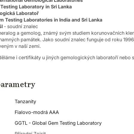
ernational Gemological Laboratories
Testing Laboratory in Sri Lanka
ogická Laboratoř
 Testing Laboratories in India and Sri Lanka
šl
- soudní znalec
ineralog a gemolog, známý svým studiem korunovačních klenot
namných památek. Jako soudní znalec funguje od roku 1996 
aveným v naší zemi.
ěláme i certifikáty u jiných gemologických laboratoří nebo 
parametry
Tanzanity
Fialovo-modrá AAA
GGTL - Global Gem Testing Laboratory
Přírodní Zoisit