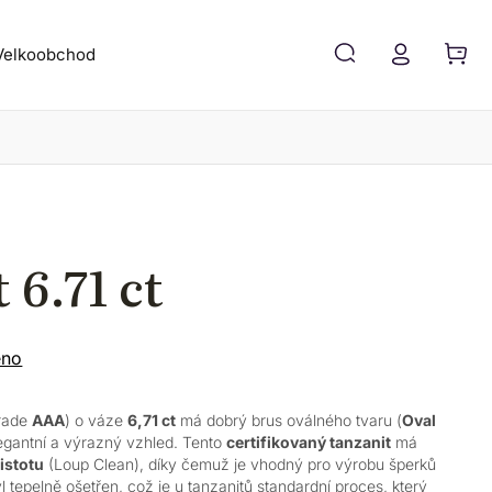
Velkoobchod
Blog
Kontakt
 6.71 ct
eno
rade
AAA
) o váze
6,71 ct
má dobrý brus oválného tvaru (
Oval
egantní a výrazný vzhled.
Tento
certifikovaný tanzanit
má
istotu
(Loup Clean), díky čemuž je vhodný pro výrobu šperků
l tepelně ošetřen, což je u tanzanitů standardní proces, který