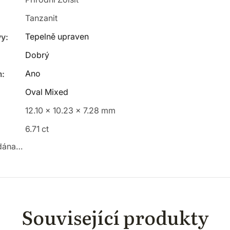
Tanzanit
Tepelně upraven
vy
:
Dobrý
Ano
m
:
Oval Mixed
12.10 x 10.23 x 7.28 mm
6.71 ct
odána…
Související produkty