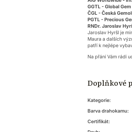
AIG Worldwide - Int
GGTL - Global Gem 
ČGL - Česká Gemol
PGTL - Precious Gem
RNDr. Jaroslav Hyr
Jaroslav Hyršl je m
Maura a dalších výz
patří k nejlépe vyb
Na přání Vám rádi ud
Doplňkové 
Kategorie
:
Barva drahokamu
:
Certifikát
: