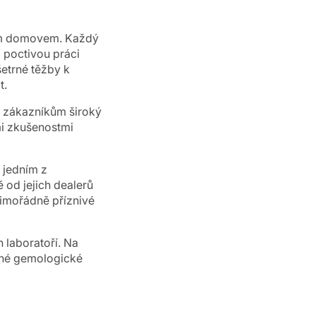
hým domovem. Každý
 poctivou práci
šetrné těžby k
t.
 zákazníkům široký
mi zkušenostmi
í jedním z
 od jejich dealerů
mimořádně příznivé
 laboratoří.
Na
ané gemologické