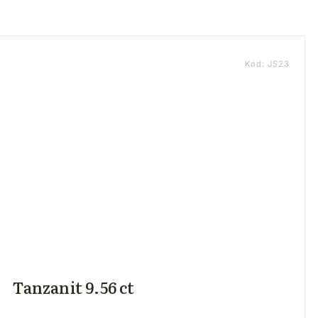
Kód:
JS23
Tanzanit 9.56 ct