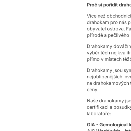
Proč si pořídit dr
Více než obchodníci
drahokam pro nás př
obyvatel ostrova. Fa
přírodě a pečlivého 
Drahokamy dovážíme
výběr těch nejkvali
přímo v místech těž
Drahokamy jsou symbo
nejoblíbenějších inv
na drahokamových tr
ceny.
Naše drahokamy jsou
certifikaci a posu
laboratoře:
GIA - Gemological I