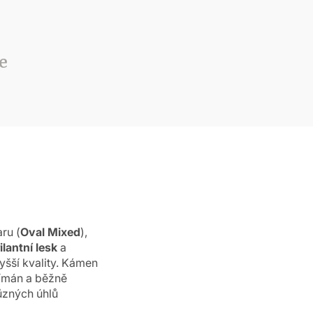
e
ru (
Oval Mixed
),
ilantní
lesk
a
yšší kvality. Kámen
jímán a běžně
ůzných úhlů