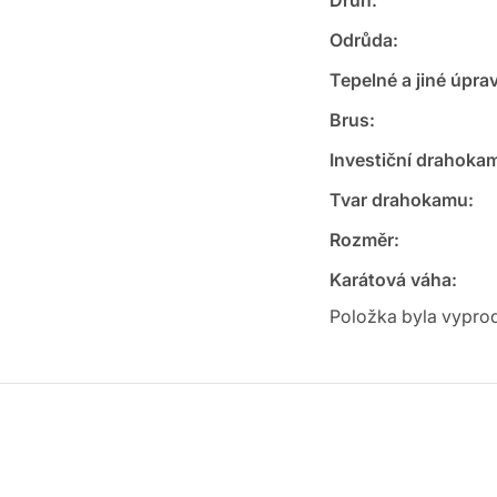
Druh
:
Odrůda
:
Tepelné a jiné úpra
Brus
:
Investiční drahoka
Tvar drahokamu
:
Rozměr
:
Karátová váha
:
Položka byla vypr