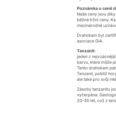
Poznámka o ceně 
Naše ceny jsou dík
běžné tržní ceny. K
mezinárodně uznáva
Drahokam byl certif
asociace GIA.
Tanzanit:
jeden z nejvzácnějš
barvu, která může p
Tento drahokam patří
Tanzanii, poblíž hor
ale také pro svůj in
Zásoby tanzanitu js
vyčerpána. Geologov
20–30 let, což z tan