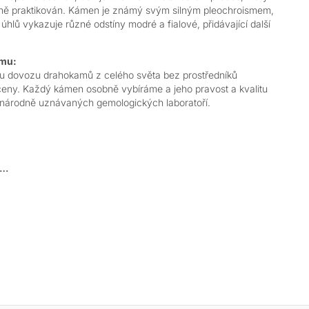
ně praktikován.
Kámen je známý svým silným pleochroismem,
lů vykazuje různé odstíny modré a fialové, přidávající další
amu:
u dovozu drahokamů z celého světa bez prostředníků
ceny. Každý kámen osobně vybíráme a jeho pravost a kvalitu
zinárodně uznávaných gemologických laboratoří.
a…