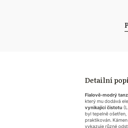
Detailní pop
Fialově-modrý tanz
který mu dodává ele
vynikající
čistotu
(L
byl tepelně ošetřen,
praktikován.
Kámen 
vykazuje různé odstí