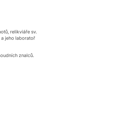
ů, relikviáře sv.
a jeho laboratoř
soudních znalců.