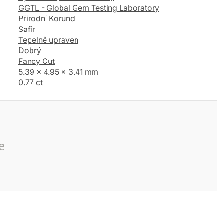
GGTL - Global Gem Testing Laboratory
Přírodní Korund
Safír
Tepelně upraven
Dobrý
Fancy Cut
5.39 x 4.95 x 3.41 mm
0.77 ct
e