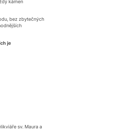
aždý kámen
odu, bez zbytečných
hodnějších
ch je
ikviáře sv. Maura a