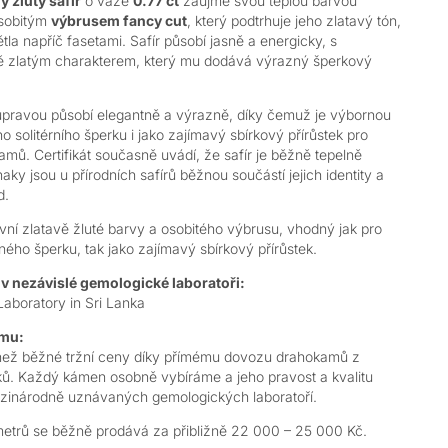
ý žlutý safír
o váze
0.77 ct
zaujme svou teplou barvou
sobitým
výbrusem fancy cut
, který podtrhuje jeho zlatavý tón,
větla napříč fasetami. Safír působí jasně a energicky, s
ně zlatým charakterem, který mu dodává výrazný šperkový
u úpravou působí elegantně a výrazně, díky čemuž je výbornou
o solitérního šperku i jako zajímavý sbírkový přírůstek pro
kamů.
Certifikát současně uvádí, že safír je běžně tepelně
aky jsou u přírodních safírů běžnou součástí jejich identity a
d.
vní zlatavě žluté barvy a osobitého výbrusu, vhodný jak pro
ho šperku, tak jako zajímavý sbírkový přírůstek.
v nezávislé gemologické laboratoři:
aboratory in Sri Lanka
amu:
než běžné tržní ceny díky přímému dovozu drahokamů z
ků. Každý kámen osobně vybíráme a jeho pravost a kvalitu
ezinárodně uznávaných gemologických laboratoří.
trů se běžně prodává za přibližně 22 000 – 25 000 Kč.