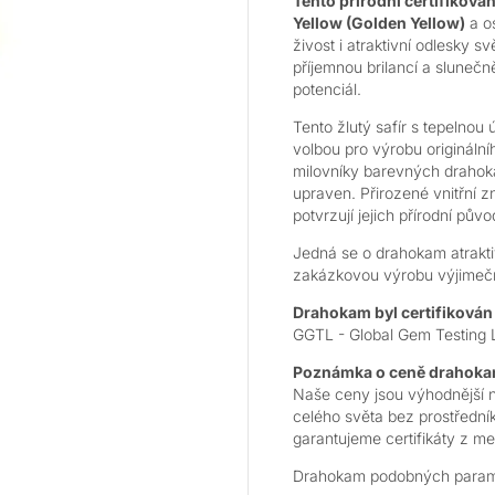
Tento přírodní certifikovan
Yellow (Golden Yellow)
a o
živost i atraktivní odlesky s
příjemnou brilancí a sluneč
potenciál.
Tento žlutý safír s tepelno
volbou pro výrobu originálníh
milovníky barevných draho
upraven.
Přirozené vnitřní zn
potvrzují jejich přírodní půvo
Jedná se o drahokam atrakti
zakázkovou výrobu výjimečné
Drahokam byl certifikován 
GGTL - Global Gem Testing L
Poznámka o ceně drahok
Naše ceny jsou výhodnější 
celého světa bez prostřední
garantujeme certifikáty z m
Drahokam podobných parame