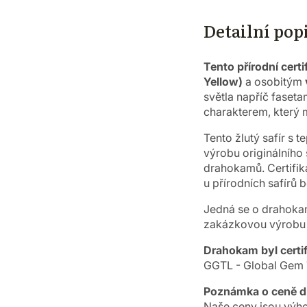
Detailní pop
Tento přírodní certi
Yellow)
a osobitým
světla napříč faseta
charakterem, který 
Tento žlutý safír s
výrobu originálního 
drahokamů.
Certifi
u přírodních safírů b
Jedná se o drahokam
zakázkovou výrobu v
Drahokam byl certif
GGTL - Global Gem T
Poznámka o ceně 
Naše ceny jsou výho