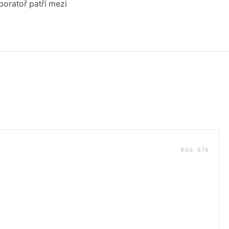
oratoř patří mezi
Kód:
674