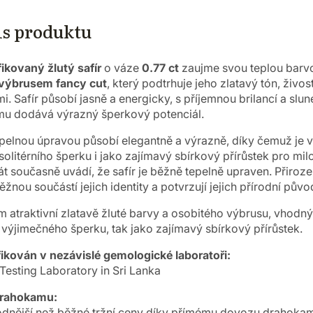
is produktu
fikovaný žlutý safír
o váze
0.77 ct
zaujme svou teplou bar
výbrusem fancy cut
, který podtrhuje jeho zlatavý tón, živost
mi. Safír působí jasně a energicky, s příjemnou brilancí a slu
mu dodává výrazný šperkový potenciál.
 tepelnou úpravou působí elegantně a výrazně, díky čemuž je
solitérního šperku i jako zajímavý sbírkový přírůstek pro mi
kát současně uvádí, že safír je běžně tepelně upraven.
Přiroze
ěžnou součástí jejich identity a potvrzují jejich přírodní půvo
 atraktivní zlatavě žluté barvy a osobitého výbrusu, vhodný
ýjimečného šperku, tak jako zajímavý sbírkový přírůstek.
ikován v nezávislé gemologické laboratoři:
esting Laboratory in Sri Lanka
drahokamu:
dnější než běžné tržní ceny díky přímému dovozu drahokam