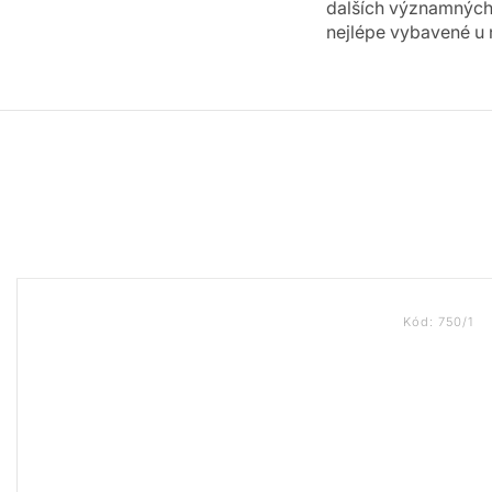
dalších významných 
nejlépe vybavené u 
Kód:
750/1