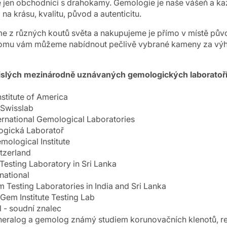
 jen obchodníci s drahokamy. Gemologie je naše vášeň a k
a krásu, kvalitu, původ a autenticitu.
 z různých koutů světa a nakupujeme je přímo v místě pův
 tomu vám můžeme nabídnout pečlivě vybrané kameny za vý
vislých mezinárodně uznávaných gemologických laboratoří
stitute of America
Swisslab
ernational Gemological Laboratories
ogická Laboratoř
emological Institute
tzerland
esting Laboratory in Sri Lanka
national
 Testing Laboratories in India and Sri Lanka
l Gem Institute Testing Lab
l - soudní znalec
ineralog a gemolog známý studiem korunovačních klenotů, rel