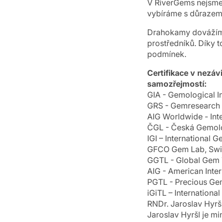
V RiverGems nejsme
vybíráme s důrazem n
Drahokamy dovážíme
prostředníků. Díky
podmínek.
Certifikace v nezá
samozřejmostí:
GIA - Gemological In
GRS - Gemresearch 
AIG Worldwide - Int
ČGL - Česká Gemol
IGI – International G
GFCO Gem Lab, Swi
GGTL - Global Gem T
AIG - American Inter
PGTL - Precious Gem
iGiTL – Internationa
RNDr. Jaroslav Hyrš
Jaroslav Hyršl je m