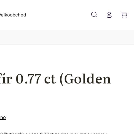
Velkoobchod
Blog
Kontakt
fír 0.77 ct (Golden
eno