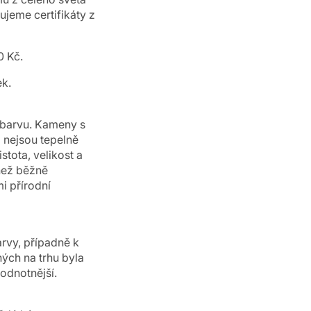
jeme certifikáty z
0 Kč.
ek.
u barvu. Kameny s
 nejsou tepelně
stota, velikost a
 než běžně
i přírodní
arvy, případně k
ných na trhu byla
odnotnější.