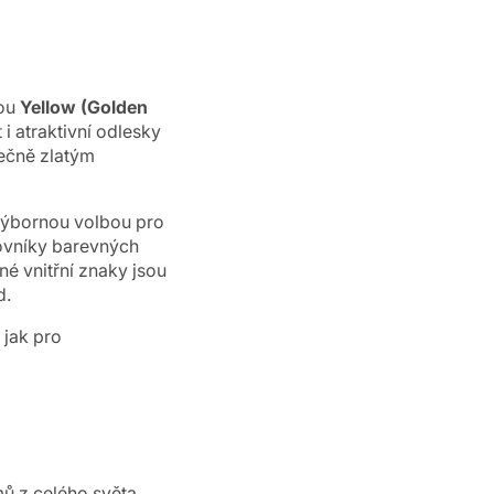
vou
Yellow (Golden
 i atraktivní odlesky
nečně zlatým
 výbornou volbou pro
lovníky barevných
né vnitřní znaky jsou
d.
 jak pro
ů z celého světa