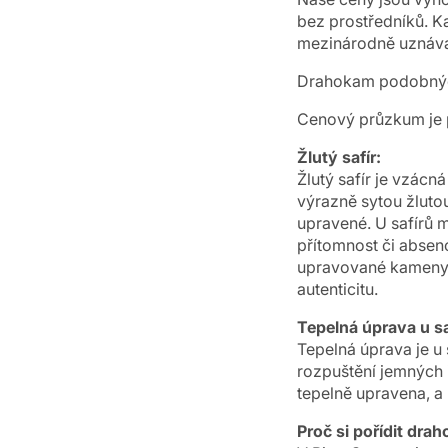
bez prostředníků. K
mezinárodně uznáva
Drahokam podobných
Cenový průzkum je p
Žlutý safír:
Žlutý safír je vzác
výrazně sytou žluto
upravené. U safírů m
přítomnost či absen
upravované kameny, a
autenticitu.
Tepelná úprava u sa
Tepelná úprava je u
rozpuštění jemných i
tepelně upravena, a
Proč si pořídit dr