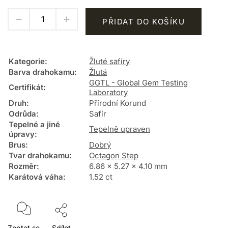
PŘIDAT DO KOŠÍKU
Kategorie
:
Žluté safíry
Barva drahokamu
:
Žlutá
GGTL - Global Gem Testing
Certifikát
:
Laboratory
Druh
:
Přírodní Korund
Odrůda
:
Safír
Tepelné a jiné
Tepelně upraven
úpravy
:
Brus
:
Dobrý
Tvar drahokamu
:
Octagon Step
Rozměr
:
6.86 x 5.27 x 4.10 mm
Karátová váha
:
1.52 ct
Zeptat se
Sdílet