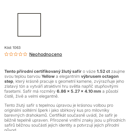
Kód:
1063
Neohodnoceno
Tento přírodní certifikovaný žlutý safír
o váze
1.52 ct
zaujme
svou teplou barvou
Yellow
a elegantním
výbrusem octagon
step
, který krásně pracuje s geometrií kamene, zvýrazňuje jeho
zlatavý tón a vytváří atraktivní hru světla napříč stupňovitými
fasetami. Safír má rozměry
6.86 × 5.27 × 4.10 mm
a působí
čistě, živě a velmi elegantně.
Tento žlutý safír s tepelnou úpravou je krásnou volbou pro
originální solitérní šperk i jako sbírkový kus pro milovníky
barevných drahokamů.
Certifikát současně uvádí, že safír je
běžně tepelně upraven.
Přirozené vnitřní znaky jsou u přírodních
safírů běžnou součástí jejich identity a potvrzují jejich přírodní
původ.