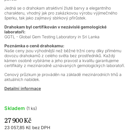
Jedná se o drahokam atraktivní žluté barvy a elegantního
charakteru, vhodný jak pro zakázkovou výrobu výjimečného
šperku, tak jako zajímavý sbírkový přírůstek.
Drahokam byl certifikován v nezávislé gemologické
laboratoři:
GGTL - Global Gem Testing Laboratory in Sri Lanka
Poznámka o ceně drahokamu:
Naše ceny jsou výhodnější než běžné tržní ceny díky přímému
dovozu drahokamů z celého světa bez prostředníků. Každý
kámen osobně vybíráme a jeho pravost a kvalitu garantujeme
certifikáty z mezinárodně uznávaných gemologických laboratoří.
Cenový průzkum je prováděn na základě mezinárodních trhů a
aktuálních nabídek.
Detailní informace
Skladem
(1 ks)
27 900 Kč
23 057,85 Kč bez DPH