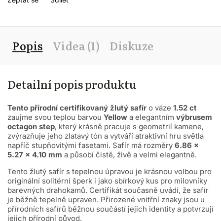
Popis
Videa (1)
Diskuze
Detailní popis produktu
Tento přírodní certifikovaný žlutý safír
o váze
1.52 ct
zaujme svou teplou barvou
Yellow
a elegantním
výbrusem
octagon step
, který krásně pracuje s geometrií kamene,
zvýrazňuje jeho zlatavý tón a vytváří atraktivní hru světla
napříč stupňovitými fasetami. Safír má rozměry
6.86 ×
5.27 × 4.10 mm
a působí čistě, živě a velmi elegantně.
Tento žlutý safír s tepelnou úpravou je krásnou volbou pro
originální solitérní šperk i jako sbírkový kus pro milovníky
barevných drahokamů.
Certifikát současně uvádí, že safír
je běžně tepelně upraven.
Přirozené vnitřní znaky jsou u
přírodních safírů běžnou součástí jejich identity a potvrzují
jejich přírodní původ.