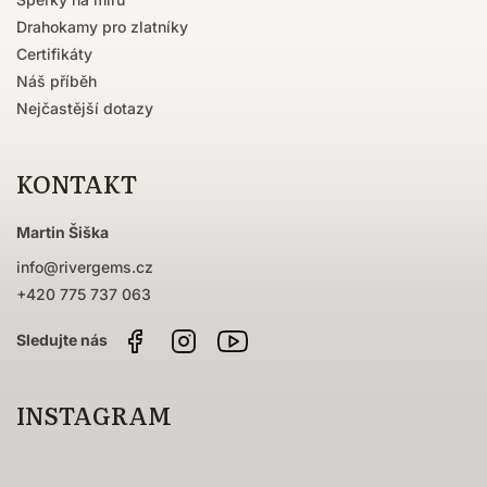
Drahokamy pro zlatníky
Certifikáty
Náš příběh
Nejčastější dotazy
KONTAKT
Martin Šiška
info
@
rivergems.cz
+420 775 737 063
Facebook
Instagram
Sledujte
nás
na
YouTube
INSTAGRAM