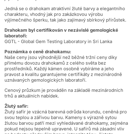
Jedná se o drahokam atraktivní žluté barvy a elegantního
charakteru, vhodný jak pro zakázkovou výrobu
výjimečného šperku, tak jako zajímavý sbírkový přírůstek.
Drahokam byl certifikován v nezávislé gemologické
laboratoři:
GGTL - Global Gem Testing Laboratory in Sri Lanka
Poznámka o ceně drahokamu:
Naše ceny jsou výhodnější než běžné tržní ceny díky
přímému dovozu drahokamů z celého světa bez
prostředníků. Každý kámen osobně vybíráme a jeho
pravost a kvalitu garantujeme certifikáty z mezinárodně
uznávaných gemologických laboratoří.
Cenový průzkum je prováděn na základě mezinárodních
trhů a aktuálních nabídek.
Žlutý safír:
Žlutý safír je vzácná barevná odrůda korundu, ceněná pro
svou teplou a zářivou barvu. Kameny s výrazně sytou
žlutou barvou patří mezi vyhledávané drahokamy, zejména
pokud nejsou tepelně upravené. U safírů má zásadní vliv