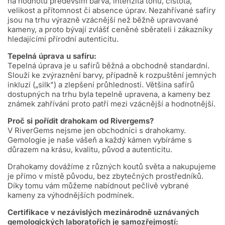
na hodnotu především barva, intenzita tónu, čistota,
velikost a přítomnost či absence úprav. Nezahřívané safíry
jsou na trhu výrazně vzácnější než běžně upravované
kameny, a proto bývají zvlášť ceněné sběrateli i zákazníky
hledajícími přírodní autenticitu.
Tepelná úprava u safíru:
Tepelná úprava je u safírů běžná a obchodně standardní.
Slouží ke zvýraznění barvy, případně k rozpuštění jemných
inkluzí („silk") a zlepšení průhlednosti. Většina safírů
dostupných na trhu byla tepelně upravena, a kameny bez
známek zahřívání proto patří mezi vzácnější a hodnotnější.
Proč si pořídit drahokam od Rivergems?
V RiverGems nejsme jen obchodníci s drahokamy.
Gemologie je naše vášeň a každý kámen vybíráme s
důrazem na krásu, kvalitu, původ a autenticitu.
Drahokamy dovážíme z různých koutů světa a nakupujeme
je přímo v místě původu, bez zbytečných prostředníků.
Díky tomu vám můžeme nabídnout pečlivě vybrané
kameny za výhodnějších podmínek.
Certifikace v nezávislých mezinárodně uznávaných
gemologických laboratořích je samozřejmostí: