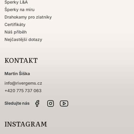
Šperky L&A
Šperky na míru
Drahokamy pro zlatníky
Certifikáty
Náš příběh
Nejčastější dotazy
KONTAKT
Martin Šiška
info
@
rivergems.cz
+420 775 737 063
Facebook
Instagram
Sledujte
nás
na
YouTube
INSTAGRAM