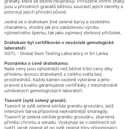
granáty, které se běžně neupravují. Přirozené vnitřní znaky
jsou u přírodních granátů běžnou součástí jejich identity a
potvrzují jejich přírodní původ.
Jedná se o drahokam živé zelené barvy a osobitého
charakteru, vhodný jak pro zakázkovou výrobu
výjimečného šperku, tak jako zajímavý sbírkový přírůstek.
Drahokam byl certifikován v nezávislé gemologické
laboratoři:
GGTL - Global Gem Testing Laboratory in Sri Lanka
Poznámka o ceně drahokamu:
Naše ceny jsou výhodnější než běžné tržní ceny díky
přímému dovozu drahokamů z celého světa bez
prostředníků. Každý kámen osobně vybíráme a jeho
pravost a kvalitu garantujeme certifikáty z mezinárodně
uznávaných gemologických laboratoří.
Tsavorit (sytě zelený granát):
Tsavorit je sytě zelená odrůda granátu grosuláru, jejíž
intenzivní barva připomíná nejkvalitnější smaragdy.
Tsavorit je zelená odrůda granátu grosuláru, zbarvená
příměsí chromu a vanadu. Vyskytuje se v odstínech od
svěží, jarně zelené až po sytě zelené tóny připomínající