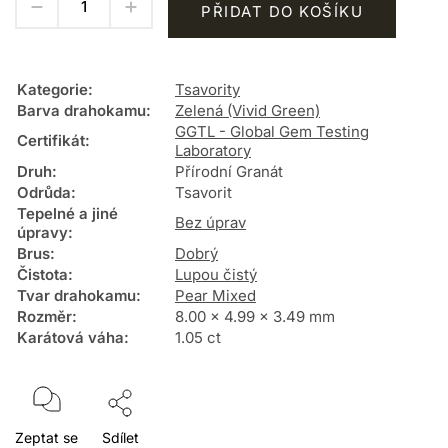
PŘIDAT DO KOŠÍKU
Kategorie
:
Tsavority
Barva drahokamu
:
Zelená (Vivid Green)
GGTL - Global Gem Testing
Certifikát
:
Laboratory
Druh
:
Přírodní Granát
Odrůda
:
Tsavorit
Tepelné a jiné
Bez úprav
úpravy
:
Brus
:
Dobrý
Čistota
:
Lupou čistý
Tvar drahokamu
:
Pear Mixed
Rozměr
:
8.00 x 4.99 x 3.49 mm
Karátová váha
:
1.05 ct
Zeptat se
Sdílet