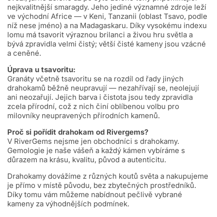
nejkvalitnější smaragdy. Jeho jediné významné zdroje leží
ve východní Africe — v Keni, Tanzanii (oblast Tsavo, podle
níž nese jméno) a na Madagaskaru. Díky vysokému indexu
lomu má tsavorit výraznou brilanci a živou hru světla a
bývá zpravidla velmi čistý; větší čisté kameny jsou vzácné
a ceněné.
Úprava u tsavoritu:
Granáty včetně tsavoritu se na rozdíl od řady jiných
drahokamů běžně neupravují — nezahřívají se, neolejují
ani neozařují. Jejich barva i čistota jsou tedy zpravidla
zcela přírodní, což z nich činí oblíbenou volbu pro
milovníky neupravených přírodních kamenů.
Proč si pořídit drahokam od Rivergems?
V RiverGems nejsme jen obchodníci s drahokamy.
Gemologie je naše vášeň a každý kámen vybíráme s
důrazem na krásu, kvalitu, původ a autenticitu.
Drahokamy dovážíme z různých koutů světa a nakupujeme
je přímo v místě původu, bez zbytečných prostředníků.
Díky tomu vám můžeme nabídnout pečlivě vybrané
kameny za výhodnějších podmínek.