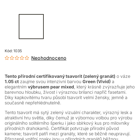
Kód:
1035
Neohodnoceno
Tento přírodní certifikovaný tsavorit (zelený granát)
o váze
1.05 ct
zaujme svou intenzivní barvou
Green (Vivid)
a
elegantním
výbrusem pear mixed
, který krásně zvýrazňuje jeho
barevnou hloubku, živost i výraznou brilanci napříč fasetami.
Díky kapkovitému tvaru působí tsavorit velmi žensky, jemně a
současně nepřehlédnutelně.
Tento tsavorit má sytý zelený vizuální charakter, výrazný lesk a
atraktivní hru světla, díky čemuž je výbornou volbou pro výrobu
originálního solitérního šperku i jako sbírkový kus pro milovníky
přírodních drahokamů. Certifikát potvrzuje přírodní původ
kamene; tsavorit patří mezi granáty, které se běžně neupravují.
Přirozené vnitřní znaky jsou u přírodních granátů běžnou