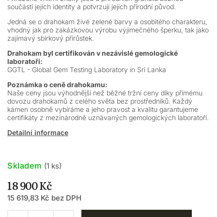
součástí jejich identity a potvrzují jejich přírodní původ.
Jedná se o drahokam živé zelené barvy a osobitého charakteru,
vhodný jak pro zakázkovou výrobu výjimečného šperku, tak jako
zajímavý sbírkový přírůstek.
Drahokam byl certifikován v nezávislé gemologické
laboratoři:
GGTL - Global Gem Testing Laboratory in Sri Lanka
Poznámka o ceně drahokamu:
Naše ceny jsou výhodnější než běžné tržní ceny díky přímému
dovozu drahokamů z celého světa bez prostředníků. Každý
kámen osobně vybíráme a jeho pravost a kvalitu garantujeme
certifikáty z mezinárodně uznávaných gemologických laboratoří.
Detailní informace
Skladem
(1 ks)
18 900 Kč
15 619,83 Kč bez DPH