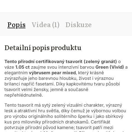
Popis
Videa (1)
Diskuze
Detailní popis produktu
Tento přírodní certifikovaný tsavorit (zelený granát)
o
váze
1.05 ct
zaujme svou intenzivní barvou
Green (Vivid)
a
elegantním
výbrusem pear mixed
, který krásně
zvýrazňuje jeho barevnou hloubku, živost i výraznou
brilanci napříč fasetami. Díky kapkovitému tvaru působí
tsavorit velmi žensky, jemně a současně
nepřehlédnutelně.
Tento tsavorit má sytý zelený vizuální charakter, výrazný
lesk a atraktivní hru světla, díky čemuž je výbornou volbou
pro výrobu originálního solitérního šperku i jako sbírkový
kus pro milovníky přírodních drahokamů. Certifikát
potvrzuje přírodní původ kamene; tsavorit patří mezi