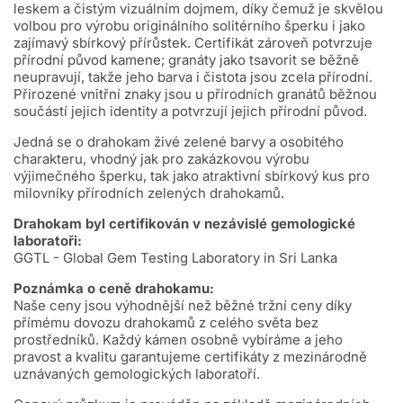
leskem a čistým vizuálním dojmem, díky čemuž je skvělou
volbou pro výrobu originálního solitérního šperku i jako
zajímavý sbírkový přírůstek. Certifikát zároveň potvrzuje
přírodní původ kamene; granáty jako tsavorit se běžně
neupravují, takže jeho barva i čistota jsou zcela přírodní.
Přirozené vnitřní znaky jsou u přírodních granátů běžnou
součástí jejich identity a potvrzují jejich přírodní původ.
Jedná se o drahokam živé zelené barvy a osobitého
charakteru, vhodný jak pro zakázkovou výrobu
výjimečného šperku, tak jako atraktivní sbírkový kus pro
milovníky přírodních zelených drahokamů.
Drahokam byl certifikován v nezávislé gemologické
laboratoři:
GGTL - Global Gem Testing Laboratory in Sri Lanka
Poznámka o ceně drahokamu:
Naše ceny jsou výhodnější než běžné tržní ceny díky
přímému dovozu drahokamů z celého světa bez
prostředníků. Každý kámen osobně vybíráme a jeho
pravost a kvalitu garantujeme certifikáty z mezinárodně
uznávaných gemologických laboratoří.