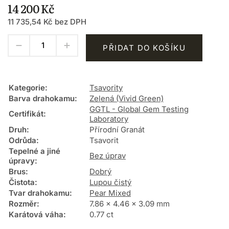
14 200 Kč
11 735,54 Kč bez DPH
PŘIDAT DO KOŠÍKU
Kategorie
:
Tsavority
Barva drahokamu
:
Zelená (Vivid Green)
GGTL - Global Gem Testing
Certifikát
:
Laboratory
Druh
:
Přírodní Granát
Odrůda
:
Tsavorit
Tepelné a jiné
Bez úprav
úpravy
:
Brus
:
Dobrý
Čistota
:
Lupou čistý
Tvar drahokamu
:
Pear Mixed
Rozměr
:
7.86 x 4.46 x 3.09 mm
Karátová váha
:
0.77 ct