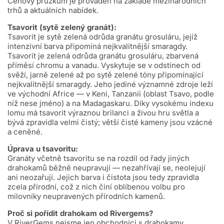
Cenový průzkum je prováděn na základě mezinárodních
trhů a aktuálních nabídek.
Tsavorit (sytě zelený granát):
Tsavorit je sytě zelená odrůda granátu grosuláru, jejíž
intenzivní barva připomíná nejkvalitnější smaragdy.
Tsavorit je zelená odrůda granátu grosuláru, zbarvená
příměsí chromu a vanadu. Vyskytuje se v odstínech od
svěží, jarně zelené až po sytě zelené tóny připomínající
nejkvalitnější smaragdy. Jeho jediné významné zdroje leží
ve východní Africe — v Keni, Tanzanii (oblast Tsavo, podle
níž nese jméno) a na Madagaskaru. Díky vysokému indexu
lomu má tsavorit výraznou brilanci a živou hru světla a
bývá zpravidla velmi čistý; větší čisté kameny jsou vzácné
a ceněné.
Úprava u tsavoritu:
Granáty včetně tsavoritu se na rozdíl od řady jiných
drahokamů běžně neupravují — nezahřívají se, neolejují
ani neozařují. Jejich barva i čistota jsou tedy zpravidla
zcela přírodní, což z nich činí oblíbenou volbu pro
milovníky neupravených přírodních kamenů.
Proč si pořídit drahokam od Rivergems?
V RiverGems nejsme jen obchodníci s drahokamy.