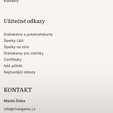
Kontakty
Užitečné odkazy
Drahokamy a polodrahokamy
Šperky L&A
Šperky na míru
Drahokamy pro zlatníky
Certifikáty
Náš příběh
Nejčastější dotazy
KONTAKT
Martin Šiška
info
@
rivergems.cz