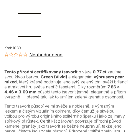
Kód:
1030
Neohodnoceno
Tento přírodní certifikovaný tsavorit
o váze
0.77 ct
zaujme
svou živou barvou
Green (Vivid)
a elegantním
výbrusem pear
mixed
, který krásně podtrhuje jeho sytý zelený tón, svěží brilanci
a atraktivní hru světla napříč fasetami. Díky rozměrům
7.86 ×
4.46 × 3.09 mm
působí tento tsavorit jemně, elegantně a přitom
výrazně — přesně tak, jak to umí jen zelený granát s osobností.
Tento tsavorit působí velmi svěže a noblesně, s výrazným
leskem a čistým vizuálním dojmem, díky čemuž je skvělou
volbou pro výrobu originálního solitérního šperku i jako zajímavý
sbírkový přírůstek. Certifikát zároveň potvrzuje přírodní původ
kamene; granáty jako tsavorit se běžně neupravují, takže jeho
barva i čistota jsou zcela přírodní. Přirozené vnitřní znaky jsou u