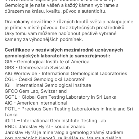
Gemologie je naše vášeň a každý kámen vybíráme s
důrazem na krásu, kvalitu, původ a autenticitu.
Drahokamy dovážíme z různých koutů světa a nakupujeme
je přímo v místě původu, bez zbytečných prostředníků.
Díky tomu vám můžeme nabídnout pečlivě vybrané
kameny za výhodnějších podmínek.
Certifikace v nezávislých mezinárodně uznávaných
gemologických laboratořích je samozřejmostí:
GIA - Gemological Institute of America
GRS - Gemresearch Swisslab
AIG Worldwide - International Gemological Laboratories
ČGL - Česká Gemologická Laboratoř
IGI – International Gemological Institute
GFCO Gem Lab, Switzerland
GGTL - Global Gem Testing Laboratory in Sri Lanka
AIG - American International
PGTL - Precious Gem Testing Laboratories in India and Sri
Lanka
iGiTL – International Gem Institute Testing Lab
RNDr. Jaroslav Hyršl - soudní znalec
Jaroslav Hyršl je mineralog a gemolog známý studiem
korunovačních klenotů, relikviáře sv. Maura a dalších