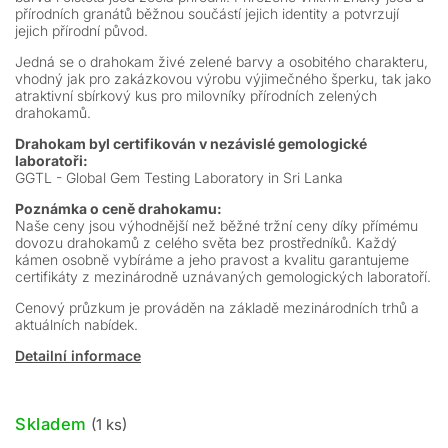
přírodních granátů běžnou součástí jejich identity a potvrzují
jejich přírodní původ.
Jedná se o drahokam živé zelené barvy a osobitého charakteru,
vhodný jak pro zakázkovou výrobu výjimečného šperku, tak jako
atraktivní sbírkový kus pro milovníky přírodních zelených
drahokamů.
Drahokam byl certifikován v nezávislé gemologické
laboratoři:
GGTL - Global Gem Testing Laboratory in Sri Lanka
Poznámka o ceně drahokamu:
Naše ceny jsou výhodnější než běžné tržní ceny díky přímému
dovozu drahokamů z celého světa bez prostředníků. Každý
kámen osobně vybíráme a jeho pravost a kvalitu garantujeme
certifikáty z mezinárodně uznávaných gemologických laboratoří.
Cenový průzkum je prováděn na základě mezinárodních trhů a
aktuálních nabídek.
Detailní informace
Skladem
(1 ks)