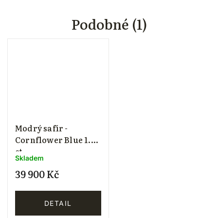
Podobné (1)
Modrý safír -
Cornflower Blue 1.22
ct
Skladem
39 900 Kč
DETAIL