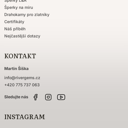
Šperky L&A
Šperky na míru
Drahokamy pro zlatníky
Certifikáty
Náš příběh
Nejčastější dotazy
KONTAKT
Martin Šiška
info
@
rivergems.cz
+420 775 737 063
Facebook
Instagram
Sledujte
nás
na
YouTube
INSTAGRAM