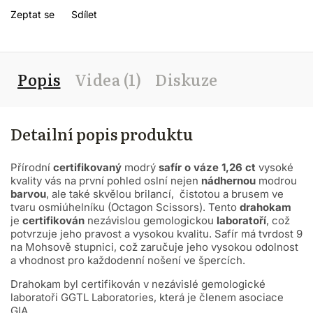
Zeptat se
Sdílet
Popis
Videa (1)
Diskuze
Detailní popis produktu
Přírodní
certifikovaný
modrý
safír o váze 1,26 ct
vysoké
kvality vás na první pohled oslní nejen
nádhernou
modrou
barvou
, ale také skvělou brilancí, čistotou a brusem ve
tvaru osmiúhelníku (Octagon Scissors). T
ento
drahokam
je
certifikován
nezávislou gemologickou
laboratoří
, což
potvrzuje jeho pravost a vysokou kvalitu. Safír má tvrdost 9
na Mohsově stupnici, což zaručuje jeho vysokou odolnost
a vhodnost pro každodenní nošení ve špercích.
Drahokam byl certifikován v nezávislé gemologické
laboratoři GGTL Laboratories, která je členem asociace
GIA.