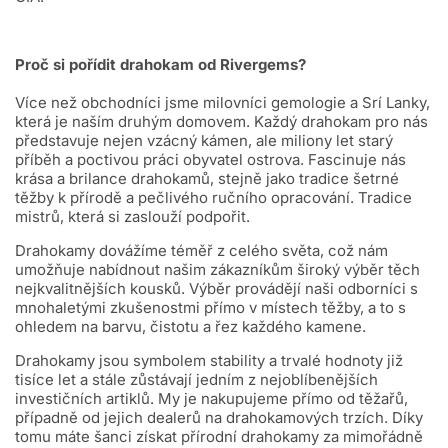
Proč si pořídit drahokam od Rivergems?
Více než obchodníci jsme milovníci gemologie a Srí Lanky,
která je naším druhým domovem. Každý drahokam pro nás
představuje nejen vzácný kámen, ale miliony let starý
příběh a poctivou práci obyvatel ostrova. Fascinuje nás
krása a brilance drahokamů, stejně jako tradice šetrné
těžby k přírodě a pečlivého ručního opracování. Tradice
mistrů, která si zaslouží podpořit.
Drahokamy dovážíme téměř z celého světa, což nám
umožňuje nabídnout našim zákazníkům široký výběr těch
nejkvalitnějších kousků. Výběr provádějí naši odborníci s
mnohaletými zkušenostmi přímo v místech těžby, a to s
ohledem na barvu, čistotu a řez každého kamene.
Drahokamy jsou symbolem stability a trvalé hodnoty již
tisíce let a stále zůstávají jedním z nejoblíbenějších
investičních artiklů. My je nakupujeme přímo od těžařů,
případně od jejich dealerů na drahokamových trzích. Díky
tomu máte šanci získat přírodní drahokamy za mimořádně