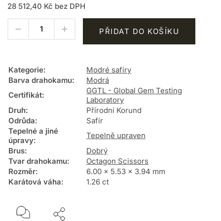
28 512,40 Kč bez DPH
PŘIDAT DO KOŠÍKU
Kategorie
:
Modré safíry
Barva drahokamu
:
Modrá
GGTL - Global Gem Testing
Certifikát
:
Laboratory
Druh
:
Přírodní Korund
Odrůda
:
Safír
Tepelné a jiné
Tepelně upraven
úpravy
:
Brus
:
Dobrý
Tvar drahokamu
:
Octagon Scissors
Rozměr
:
6.00 x 5.53 x 3.94 mm
Karátová váha
:
1.26 ct