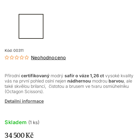
Kód:
00311
Neohodnoceno
Přírodní
certifikovaný
modrý
safír o váze 1,26 ct
vysoké kvality
vás na první pohled oslní nejen
nádhernou
modrou
barvou
, ale
také skvělou brilancí, čistotou a brusem ve tvaru osmiúhelníku
(Octagon Scissors).
Detailní informace
Skladem
(1 ks)
34 500 Kč