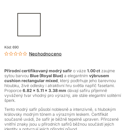
Kód:
690
Neohodnoceno
Přírodní certifikovaný modrý safír
o váze
1.00 ct
zaujme
sytou barvou
Blue (Royal Blue)
a elegantním
výbrusem
cushion rectangular mixed
, který podtrhuje jeho barevnou
hloubku, živé odlesky i atraktivní hru světla napříč fasetami.
Proporce
6.82 × 5.11 × 3.38 mm
dávají safíru příjemně
vyvážený tvar vhodný pro výrazný, ale stále elegantní solitérní
šperk.
Tento modrý safír působí noblesně a intenzivně, s hlubokým
královsky modrým tónem a výrazným leskem.
Certifikát
současně uvádí, že safír je běžně tepelně upraven.
Přirozené
vnitřní znaky jsou u přírodních safírů běžnou součástí jejich
identity a potvrzují jejich přírodní původ.