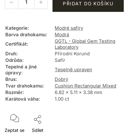
PŘIDAT DO KOŠÍKU
Kategorie
:
Modré safíry
Barva drahokamu
:
Modrá
GGTL - Global Gem Testing
Certifikát
:
Laboratory
Druh
:
Přírodní Korund
Odrůda
:
Safír
Tepelné a jiné
Tepelně upraven
úpravy
:
Brus
:
Dobrý
Tvar drahokamu
:
Cushion Rectangular Mixed
Rozměr
:
6.82 x 5.11 x 3.38 mm
Karátová váha
:
1.00 ct
Zeptat se
Sdílet