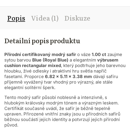
Popis
Videa (1)
Diskuze
Detailní popis produktu
Přírodní certifikovaný modrý safír
o váze
1.00 ct
zaujme
sytou barvou
Blue (Royal Blue)
a elegantním
výbrusem
cushion rectangular mixed
, který podtrhuje jeho barevnou
hloubku, živé odlesky i atraktivní hru světla napříč
fasetami. Proporce
6.82 × 5.11 × 3.38 mm
dávají safíru
příjemně vyvážený tvar vhodný pro výrazný, ale stále
elegantní solitérní šperk.
Tento modrý safír působí noblesně a intenzivně, s
hlubokým královsky modrým tónem a výrazným leskem.
Certifikát současně uvádí, že safír je běžně tepelně
upraven.
Přirozené vnitřní znaky jsou u přírodních safírů
běžnou součástí jejich identity a potvrzují jejich přírodní
původ.