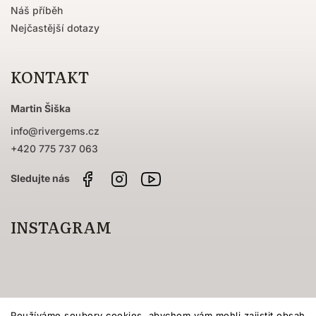
Náš příběh
Nejčastější dotazy
KONTAKT
Martin Šiška
info
@
rivergems.cz
+420 775 737 063
Facebook
Instagram
Sledujte
nás
na
YouTube
INSTAGRAM
Používáme soubory cookies, abychom vám mohli zajistit obsah