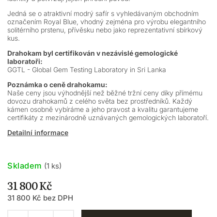
Jedná se o atraktivní modrý safír s vyhledávaným obchodním
označením Royal Blue, vhodný zejména pro výrobu elegantního
solitérního prstenu, přívěsku nebo jako reprezentativní sbírkový
kus.
Drahokam byl certifikován v nezávislé gemologické
laboratoři:
GGTL - Global Gem Testing Laboratory in Sri Lanka
Poznámka o ceně drahokamu:
Naše ceny jsou výhodnější než běžné tržní ceny díky přímému
dovozu drahokamů z celého světa bez prostředníků. Každý
kámen osobně vybíráme a jeho pravost a kvalitu garantujeme
certifikáty z mezinárodně uznávaných gemologických laboratoří.
Detailní informace
Skladem
(1 ks)
31 800 Kč
31 800 Kč bez DPH