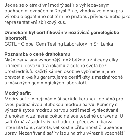
Jedná se o atraktivní modrý safír s vyhledávaným
obchodním označením Royal Blue, vhodný zejména pro
výrobu elegantního solitérního prstenu, přívěsku nebo jako
reprezentativní sbírkový kus.
Drahokam byl certifikován v nezávislé gemologické
laboratoři:
GGTL - Global Gem Testing Laboratory in Sri Lanka
Poznámka o ceně drahokamu:
Naše ceny jsou výhodnější než běžné tržní ceny díky
přímému dovozu drahokamů z celého světa bez
prostředníků. Každý kámen osobně vybíráme a jeho
pravost a kvalitu garantujeme certifikáty z mezinárodně
uznávaných gemologických laboratoří.
Modrý safír:
Modrý safír je nejznámější odrůda korundu, ceněná pro
svou podmanivou hlubokou modrou barvu. Kameny s
výrazně sytou modrou barvou patří mezi vyhledávané
drahokamy, zejména pokud nejsou tepelně upravené. U
safírů má zásadní vliv na hodnotu především barva,
intenzita tónu, čistota, velikost a přítomnost či absence
úprav. Nezahřívané safíry jsou na trhu výrazně vzácnější