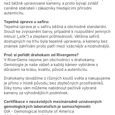
než běžně upravované kameny, a proto bývají zvlášť
ceněné sběrateli i zákazníky hledajícími přírodní
autenticitu.
Tepelná úprava u safíru:
Tepelná úprava je u safíru běžná a obchodně standardní.
Slouží ke zvýraznění barvy, případně k rozpuštění jemných
inkluzí („silk") a zlepšení průhlednosti. Většina safírů
dostupných na trhu byla tepelně upravena, a kameny bez
známek zahřívání proto patří mezi vzácnější a hodnotnější.
Proč si pořídit drahokam od Rivergems?
V RiverGems nejsme jen obchodníci s drahokamy.
Gemologie je naše vášeň a každý kámen vybíráme s
důrazem na krásu, kvalitu, původ a autenticitu.
Drahokamy dovážíme z různých koutů světa a nakupujeme
je přímo v místě původu, bez zbytečných prostředníků.
Díky tomu vám můžeme nabídnout pečlivě vybrané
kameny za výhodnějších podmínek.
Certifikace v nezávislých mezinárodně uznávaných
gemologických laboratořích je samozřejmostí:
GIA - Gemological Institute of America