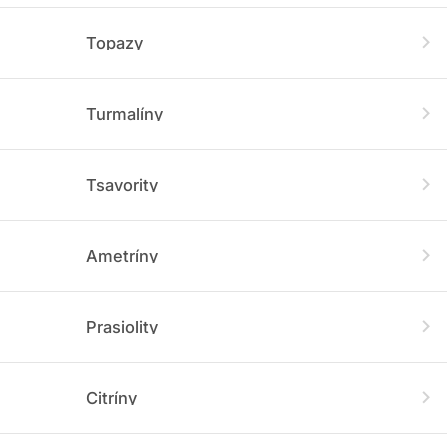
Topazy
Turmalíny
Tsavority
Ametríny
Prasiolity
Citríny