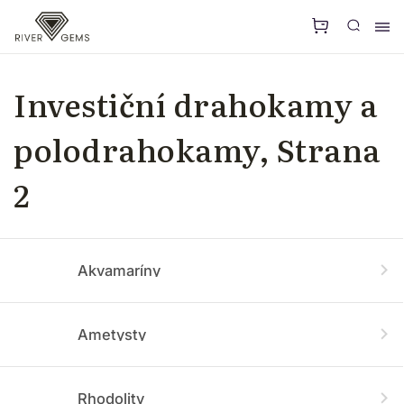
Investiční drahokamy a
polodrahokamy
, Strana
2
Akvamaríny
Ametysty
Rhodolity