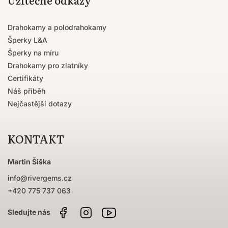
Drahokamy a polodrahokamy
Šperky L&A
Šperky na míru
Drahokamy pro zlatníky
Certifikáty
Náš příběh
Nejčastější dotazy
KONTAKT
Martin Šiška
info
@
rivergems.cz
+420 775 737 063
Facebook
Instagram
Sledujte
nás
na