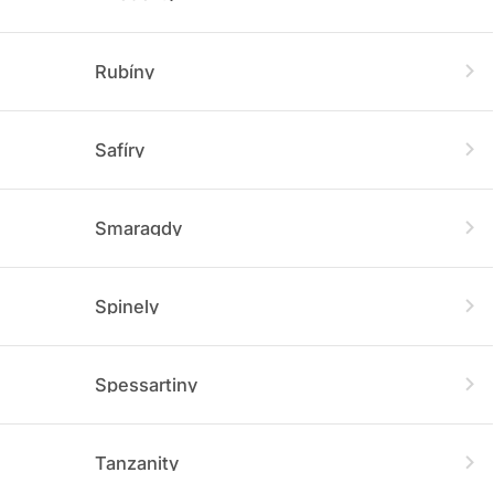
Rubíny
Safíry
Smaragdy
Spinely
Spessartiny
Tanzanity