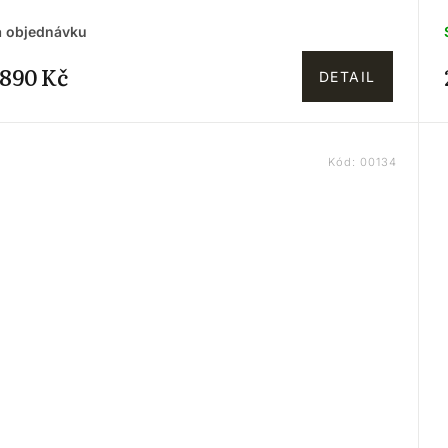
 objednávku
 890 Kč
DETAIL
Kód:
00134