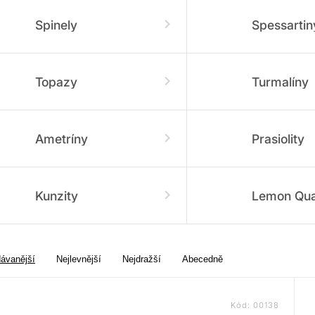
Spinely
Spessartin
Topazy
Turmalíny
Ametríny
Prasiolity
Kunzity
Lemon Qua
dávanější
Nejlevnější
Nejdražší
Abecedně
Kód:
00138