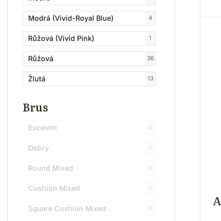
Modrá (Vivid-Royal Blue)
4
Růžová (Vivid Pink)
1
Růžová
36
Žlutá
13
Sytě žlutá (Vivid Yellow)
6
Brus
Oranžovo-růžová
3
Excelent
0
Červená - holubí krev
6
Dobrý
0
Swiss Blue
8
Round Mixed
0
Modrozelená
2
Cushion Mixed
0
A
Zelená
18
Square Cushion Mixed
0
Červená
5