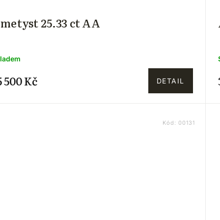
metyst 25.33 ct AA
ladem
5 500 Kč
DETAIL
Kód:
00131