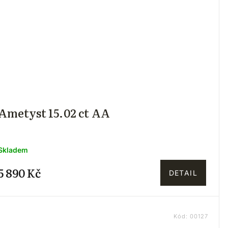
Ametyst 15.02 ct AA
Skladem
5 890 Kč
DETAIL
Kód:
00127