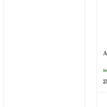
Cushion
0
Modified Radiant
0
Heart Mixed
0
Octagonal
0
Round
0
Round Mixed
1
A
Oval Lozenge Cut
1
Emerald Step Cut
0
Sk
Fancy Cut
0
2
Cushion Triangular Mixed
1
Octagonal Scissors
0