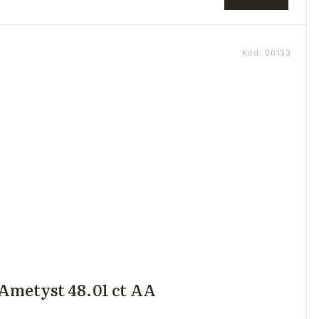
Kód:
00133
Ametyst 48.01 ct AA