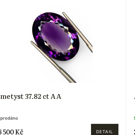
metyst 37.82 ct AA
yprodáno
6 500 Kč
DETAIL