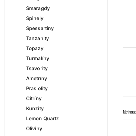
Smaragdy
Spinely
Spessartiny
Tanzanity
Topazy
Turmalíny
Tsavority
Ametríny
Prasiolity
Citríny
Kunzity
Nejpro
Lemon Quartz
Olivíny