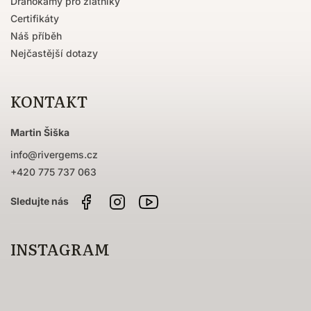
Drahokamy pro zlatníky
Certifikáty
Náš příběh
Nejčastější dotazy
KONTAKT
Martin Šiška
info
@
rivergems.cz
+420 775 737 063
Facebook
Instagram
Sledujte
nás
na
YouTube
INSTAGRAM