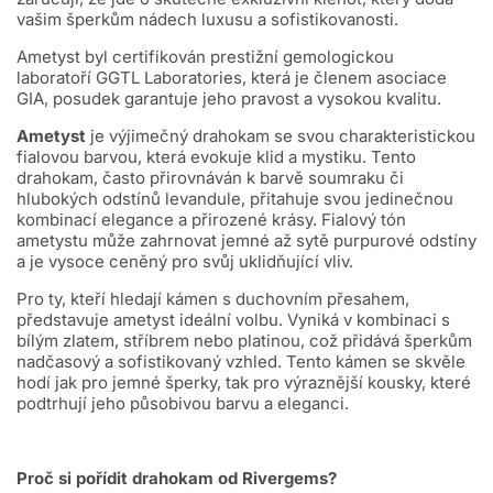
vašim šperkům nádech luxusu a sofistikovanosti.
Ametyst byl certifikován prestižní gemologickou
laboratoří
GGTL Laboratories, která je členem asociace
GIA, posudek
garantuje jeho pravost a vysokou kvalitu.
Ametyst
je výjimečný drahokam se svou charakteristickou
fialovou barvou, která evokuje klid a mystiku. Tento
drahokam, často přirovnáván k barvě soumraku či
hlubokých odstínů levandule, přitahuje svou jedinečnou
kombinací elegance a přirozené krásy. Fialový tón
ametystu může zahrnovat jemné až sytě purpurové odstíny
a je vysoce ceněný pro svůj uklidňující vliv.
Pro ty, kteří hledají kámen s duchovním přesahem,
představuje ametyst ideální volbu. Vyniká v kombinaci s
bílým zlatem, stříbrem nebo platinou, což přidává šperkům
nadčasový a sofistikovaný vzhled. Tento kámen se skvěle
hodí jak pro jemné šperky, tak pro výraznější kousky, které
podtrhují jeho působivou barvu a eleganci.
Proč si pořídit drahokam od Rivergems?