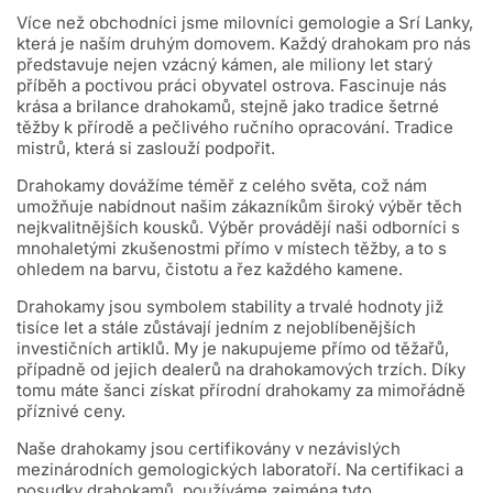
Více než obchodníci jsme milovníci gemologie a Srí Lanky,
která je naším druhým domovem. Každý drahokam pro nás
představuje nejen vzácný kámen, ale miliony let starý
příběh a poctivou práci obyvatel ostrova. Fascinuje nás
krása a brilance drahokamů, stejně jako tradice šetrné
těžby k přírodě a pečlivého ručního opracování. Tradice
mistrů, která si zaslouží podpořit.
Drahokamy dovážíme téměř z celého světa, což nám
umožňuje nabídnout našim zákazníkům široký výběr těch
nejkvalitnějších kousků. Výběr provádějí naši odborníci s
mnohaletými zkušenostmi přímo v místech těžby, a to s
ohledem na barvu, čistotu a řez každého kamene.
Drahokamy jsou symbolem stability a trvalé hodnoty již
tisíce let a stále zůstávají jedním z nejoblíbenějších
investičních artiklů. My je nakupujeme přímo od těžařů,
případně od jejich dealerů na drahokamových trzích. Díky
tomu máte šanci získat přírodní drahokamy za mimořádně
příznivé ceny.
Naše drahokamy jsou certifikovány v nezávislých
mezinárodních gemologických laboratoří.
Na certifikaci a
posudky drahokamů, používáme zejména tyto