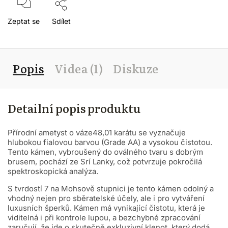
Zeptat se
Sdílet
Popis
Videa (1)
Diskuze
Detailní popis produktu
Přírodní ametyst o váze
48,01 karátu se vyznačuje
hlubokou fialovou barvou (Grade AA) a vysokou čistotou.
Tento kámen, vybroušený do oválného tvaru s dobrým
brusem, pochází ze Srí Lanky, což potvrzuje pokročilá
spektroskopická analýza.
S tvrdostí 7 na Mohsově stupnici je tento kámen odolný a
vhodný nejen pro sběratelské účely, ale i pro vytváření
luxusních šperků. Kámen má vynikající čistotu, která je
viditelná i při kontrole lupou, a bezchybné zpracování
zaručují, že jde o skutečně exkluzivní klenot, který dodá