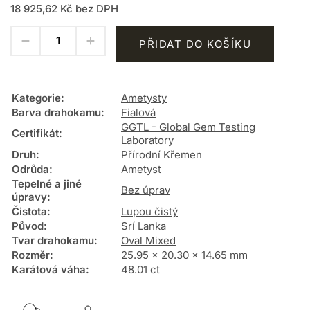
18 925,62 Kč bez DPH
PŘIDAT DO KOŠÍKU
Kategorie
:
Ametysty
Barva drahokamu
:
Fialová
GGTL - Global Gem Testing
Certifikát
:
Laboratory
Druh
:
Přírodní Křemen
Odrůda
:
Ametyst
Tepelné a jiné
Bez úprav
úpravy
:
Čistota
:
Lupou čistý
Původ
:
Srí Lanka
Tvar drahokamu
:
Oval Mixed
Rozměr
:
25.95 x 20.30 x 14.65 mm
Karátová váha
:
48.01 ct