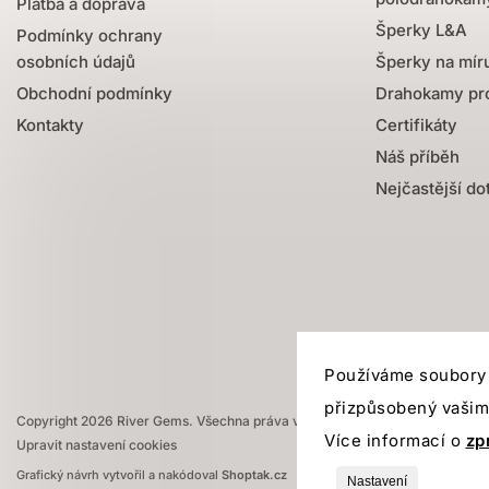
Platba a doprava
Šperky L&A
Podmínky ochrany
osobních údajů
Šperky na mír
Obchodní podmínky
Drahokamy pro
Kontakty
Certifikáty
Náš příběh
Nejčastější do
Používáme soubory 
přizpůsobený vašim
Copyright 2026
River Gems
. Všechna práva vyhrazena.
Více informací o
zp
Upravit nastavení cookies
Grafický návrh vytvořil a nakódoval
Shoptak.cz
Nastavení