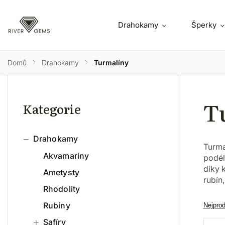
Drahokamy
Šperky
Domů
/
Drahokamy
/
Turmalíny
T
Kategorie
Drahokamy
Turma
Akvamaríny
podél
díky 
Ametysty
rubín
Rhodolity
Rubíny
Nejpro
Safíry