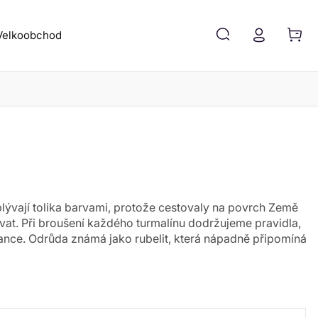
Velkoobchod
Blog
Kontakt
oplývají tolika barvami, protože cestovaly na povrch Země
t. Při broušení každého turmalínu dodržujeme pravidla,
ilance. Odrůda známá jako rubelit, která nápadně připomíná