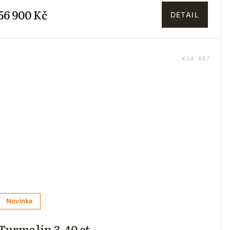
56 900 Kč
DETAIL
Kód:
667
Novinka
Turmalín 3.40 ct