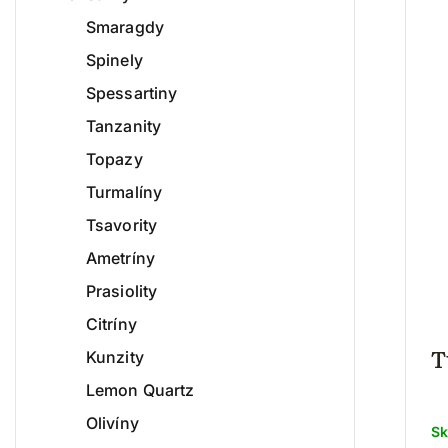
Smaragdy
Spinely
Spessartiny
Tanzanity
Topazy
Turmalíny
Tsavority
Ametríny
Prasiolity
Citríny
T
Kunzity
Lemon Quartz
Olivíny
Sk