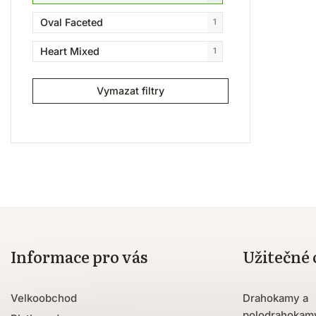
Oval Faceted
1
Heart Mixed
1
Octagonal
1
Vymazat filtry
Fancy Cut
1
Modified Octagon Step Cut
10
Modified Rectangular Step Cut
2
Informace pro vás
Užitečné
Velkoobchod
Drahokamy a
polodrahokam