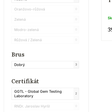
Oranžovo-růžová
0
Sk
Zelená
0
3
Modro-zelená
0
Růžová / Zelená
0
Lehce růžová / Zelená
0
Brus
Růžová / Žlutá
0
Dobrý
3
Certifikát
GGTL - Global Gem Testing
2
Laboratory
RNDr. Jaroslav Hyršl
0