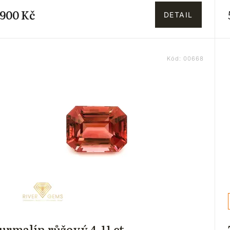
 900 Kč
DETAIL
Kód:
00668
urmalín růžový 4.11 ct