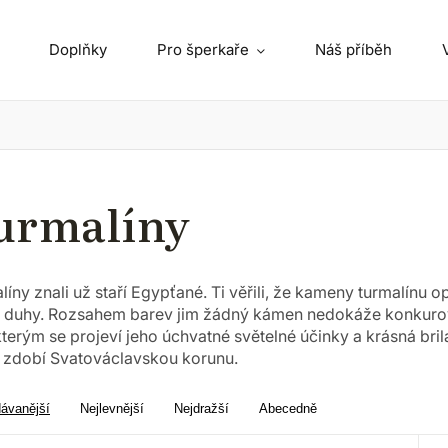
Doplňky
Pro šperkaře
Náš příběh
urmalíny
líny znali už staří Egypťané. Ti věřili, že kameny turmalínu 
 duhy. Rozsahem barev jim žádný kámen nedokáže konkurova
kterým se projeví jeho úchvatné světelné účinky a krásná br
, zdobí Svatováclavskou korunu.
dávanější
Nejlevnější
Nejdražší
Abecedně