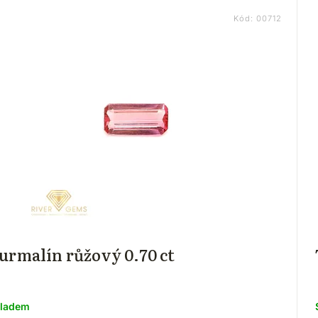
Kód:
00712
urmalín růžový 0.70 ct
ladem