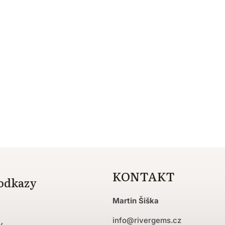
KONTAKT
 odkazy
Martin Šiška
info
@
rivergems.cz
y