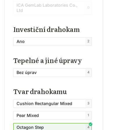
ICA GemLab Laboratories Co.,
0
Ltd
Investiční drahokam
Ano
2
Tepelné a jiné úpravy
Bez úprav
4
Tvar drahokamu
Cushion Rectangular Mixed
3
Pear Mixed
1
Octagon Step
4