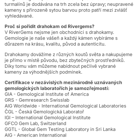
turmalínů je dodávána na trh zcela bez úpravy; neupravené
kameny s přirozeně sytou barvou proto patří mezi zvlášť
vyhledávané.
Proč si pořídit drahokam od Rivergems?
V RiverGems nejsme jen obchodníci s drahokamy.
Gemologie je naše vášeň a každý kámen vybíráme s
důrazem na krásu, kvalitu, původ a autenticitu.
Drahokamy dovážíme z různých koutů světa a nakupujeme
je přímo v místě původu, bez zbytečných prostředníků.
Díky tomu vám můžeme nabídnout pečlivě vybrané
kameny za výhodnějších podmínek.
Certifikace v nezávislých mezinárodně uznávaných
gemologických laboratořích je samozřejmostí:
GIA - Gemological Institute of America
GRS - Gemresearch Swisslab
AIG Worldwide - International Gemological Laboratories
ČGL - Česká Gemologická Laboratoř
IGI – International Gemological Institute
GFCO Gem Lab, Switzerland
GGTL - Global Gem Testing Laboratory in Sri Lanka
AIG - American International