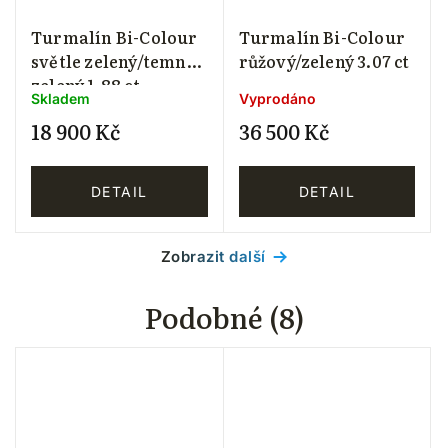
Turmalín Bi-Colour
Turmalín Bi-Colour
světle zelený/temně
růžový/zelený 3.07 ct
zelený 1.88 ct
Skladem
Vyprodáno
18 900 Kč
36 500 Kč
DETAIL
DETAIL
Zobrazit další
Podobné (8)