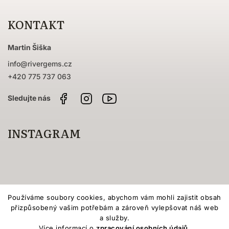
KONTAKT
Martin Šiška
info
@
rivergems.cz
+420 775 737 063
Facebook
Instagram
Sledujte
nás
na
YouTube
INSTAGRAM
Používáme soubory cookies, abychom vám mohli zajistit obsah
přizpůsobený vašim potřebám a zároveň vylepšovat náš web
a služby.
Více informací o
zpracování osobních údajů
.