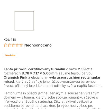
Kód:
488
Neohodnoceno
Novinka
Tento přírodní certifikovaný turmalín
o váze
2.39 ct
a
rozměrech
8.78 × 7.17 × 5.66 mm
zaujme teplou barvou
Orangish Pink
a elegantním
výbrusem cushion rectangular
mixed
, který zvýrazňuje jeho růžovo-oranžovou barevnou
živost, příjemný lesk i kontrastní odlesky světla napříč fasetami.
Tento turmalín působí jemně, ženským a současně výrazným
dojmem — s tónem, který v sobě spojuje romantiku růžové s
hřejivostí oranžového nádechu. Díky atraktivní velikosti a
osobitému barevnému charakteru je výbornou volbou pro