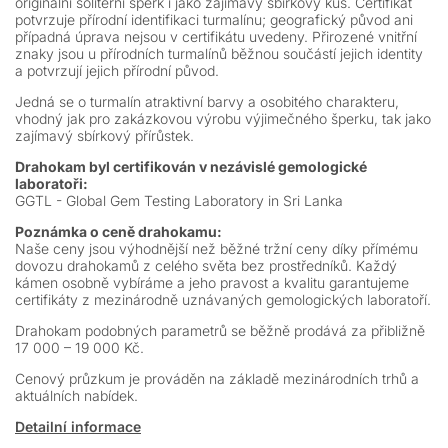
originální solitérní šperk i jako zajímavý sbírkový kus. Certifikát
potvrzuje přírodní identifikaci turmalínu; geografický původ ani
případná úprava nejsou v certifikátu uvedeny. Přirozené vnitřní
znaky jsou u přírodních turmalínů běžnou součástí jejich identity
a potvrzují jejich přírodní původ.
Jedná se o turmalín atraktivní barvy a osobitého charakteru,
vhodný jak pro zakázkovou výrobu výjimečného šperku, tak jako
zajímavý sbírkový přírůstek.
Drahokam byl certifikován v nezávislé gemologické
laboratoři:
GGTL - Global Gem Testing Laboratory in Sri Lanka
Poznámka o ceně drahokamu:
Naše ceny jsou výhodnější než běžné tržní ceny díky přímému
dovozu drahokamů z celého světa bez prostředníků. Každý
kámen osobně vybíráme a jeho pravost a kvalitu garantujeme
certifikáty z mezinárodně uznávaných gemologických laboratoří.
Drahokam podobných parametrů se běžně prodává za přibližně
17 000 – 19 000 Kč.
Cenový průzkum je prováděn na základě mezinárodních trhů a
aktuálních nabídek.
Detailní informace