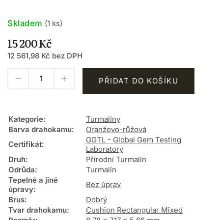
Skladem
(1 ks)
15 200 Kč
12 561,98 Kč bez DPH
PŘIDAT DO KOŠÍKU
Kategorie
:
Turmalíny
Barva drahokamu
:
Oranžovo-růžová
GGTL - Global Gem Testing
Certifikát
:
Laboratory
Druh
:
Přírodní Turmalín
Odrůda
:
Turmalín
Tepelné a jiné
Bez úprav
úpravy
:
Brus
:
Dobrý
Tvar drahokamu
:
Cushion Rectangular Mixed