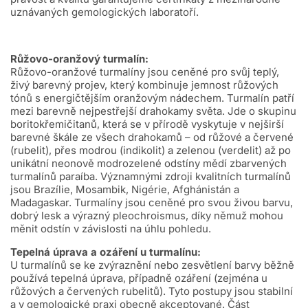
uznávaných gemologických laboratoří.
Růžovo-oranžový turmalín:
Růžovo-oranžové turmalíny jsou ceněné pro svůj teplý,
živý barevný projev, který kombinuje jemnost růžových
tónů s energičtějším oranžovým nádechem. Turmalín patří
mezi barevně nejpestřejší drahokamy světa. Jde o skupinu
boritokřemičitanů, která se v přírodě vyskytuje v nejširší
barevné škále ze všech drahokamů – od růžové a červené
(rubelit), přes modrou (indikolit) a zelenou (verdelit) až po
unikátní neonově modrozelené odstíny mědí zbarvených
turmalínů paraíba. Významnými zdroji kvalitních turmalínů
jsou Brazílie, Mosambik, Nigérie, Afghánistán a
Madagaskar. Turmalíny jsou ceněné pro svou živou barvu,
dobrý lesk a výrazný pleochroismus, díky němuž mohou
měnit odstín v závislosti na úhlu pohledu.
Tepelná úprava a ozáření u turmalínu:
U turmalínů se ke zvýraznění nebo zesvětlení barvy běžně
používá tepelná úprava, případně ozáření (zejména u
růžových a červených rubelitů). Tyto postupy jsou stabilní
a v gemologické praxi obecně akceptované. Část