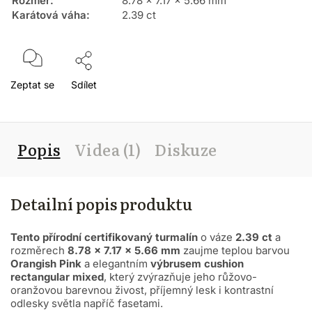
Rozměr
:
8.78 x 7.17 x 5.66 mm
Karátová váha
:
2.39 ct
Zeptat se
Sdílet
Popis
Videa (1)
Diskuze
Detailní popis produktu
Tento přírodní certifikovaný turmalín
o váze
2.39 ct
a
rozměrech
8.78 × 7.17 × 5.66 mm
zaujme teplou barvou
Orangish Pink
a elegantním
výbrusem cushion
rectangular mixed
, který zvýrazňuje jeho růžovo-
oranžovou barevnou živost, příjemný lesk i kontrastní
odlesky světla napříč fasetami.