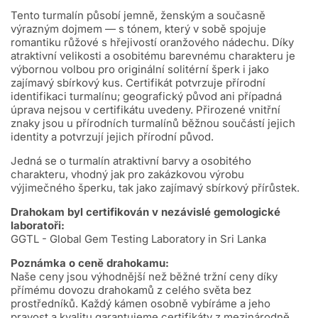
Tento turmalín působí jemně, ženským a současně
výrazným dojmem — s tónem, který v sobě spojuje
romantiku růžové s hřejivostí oranžového nádechu. Díky
atraktivní velikosti a osobitému barevnému charakteru je
výbornou volbou pro originální solitérní šperk i jako
zajímavý sbírkový kus. Certifikát potvrzuje přírodní
identifikaci turmalínu; geografický původ ani případná
úprava nejsou v certifikátu uvedeny. Přirozené vnitřní
znaky jsou u přírodních turmalínů běžnou součástí jejich
identity a potvrzují jejich přírodní původ.
Jedná se o turmalín atraktivní barvy a osobitého
charakteru, vhodný jak pro zakázkovou výrobu
výjimečného šperku, tak jako zajímavý sbírkový přírůstek.
Drahokam byl certifikován v nezávislé gemologické
laboratoři:
GGTL - Global Gem Testing Laboratory in Sri Lanka
Poznámka o ceně drahokamu:
Naše ceny jsou výhodnější než běžné tržní ceny díky
přímému dovozu drahokamů z celého světa bez
prostředníků. Každý kámen osobně vybíráme a jeho
pravost a kvalitu garantujeme certifikáty z mezinárodně