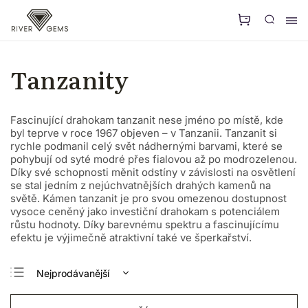
Tanzanity
Fascinující drahokam tanzanit nese jméno po místě, kde
byl teprve v roce 1967 objeven – v Tanzanii. Tanzanit si
rychle podmanil celý svět nádhernými barvami, které se
pohybují od syté modré přes fialovou až po modrozelenou.
Díky své schopnosti měnit odstíny v závislosti na osvětlení
se stal jedním z nejúchvatnějších drahých kamenů na
světě. Kámen tanzanit je pro svou omezenou dostupnost
vysoce ceněný jako investiční drahokam s potenciálem
růstu hodnoty. Díky barevnému spektru a fascinujícímu
efektu je výjimečně atraktivní také ve šperkařství.
Nejprodávanější
Nejlevnější