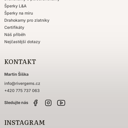
Šperky L&A
Šperky na míru
Drahokamy pro zlatníky
Certifikáty
Náš příběh
Nejčastější dotazy
KONTAKT
Martin Šiška
info
@
rivergems.cz
+420 775 737 063
Facebook
Instagram
Sledujte
nás
na
YouTube
INSTAGRAM