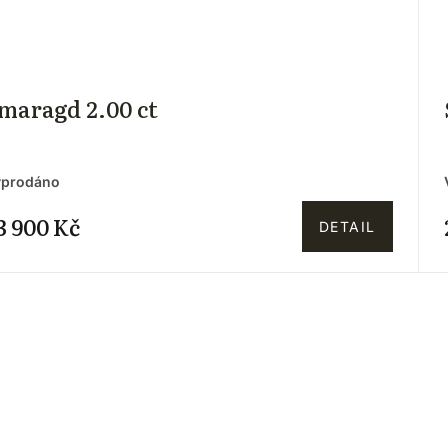
maragd 2.00 ct
yprodáno
3 900 Kč
DETAIL