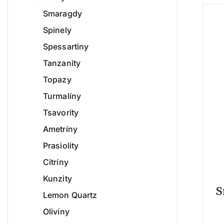
Smaragdy
Spinely
Spessartiny
Tanzanity
Topazy
Turmalíny
Tsavority
Ametríny
Prasiolity
Citríny
Kunzity
S
Lemon Quartz
Olivíny