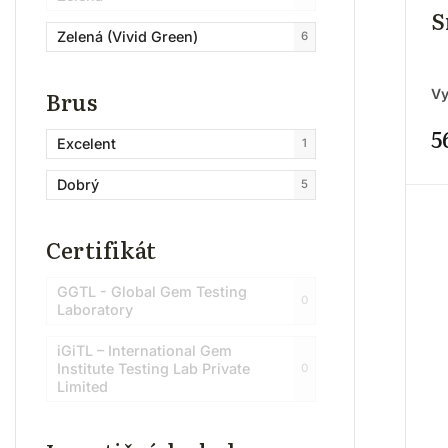
S
Zelená (Vivid Green)
6
Brus
V
5
Excelent
1
Dobrý
5
Certifikát
GGTL - Global Gem Testing
0
Laboratory
iGiTL – International Gem
Institute Testing Lab Private
0
Limited