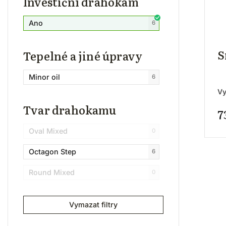
Investiční drahokam
Ano
6
S
Tepelné a jiné úpravy
Minor oil
6
V
Tvar drahokamu
7
Oval Mixed
0
Octagon Step
6
Round Mixed
0
Vymazat filtry