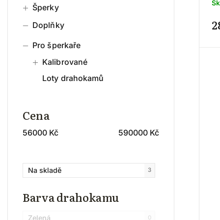
Sk
Šperky
2
Doplňky
Pro šperkaře
Kalibrované
Loty drahokamů
Cena
56000
Kč
590000
Kč
Na skladě
3
Barva drahokamu
Zelená
0