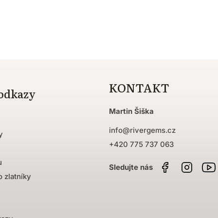
KONTAKT
 odkazy
Martin Šiška
info
@
rivergems.cz
y
+420 775 737 063
u
Facebook
Instag
 zlatníky