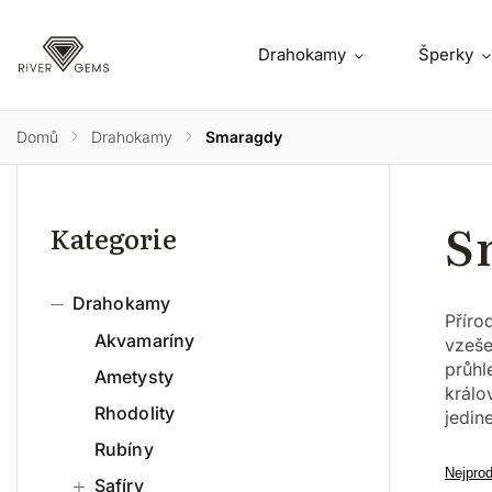
Drahokamy
Šperky
Domů
/
Drahokamy
/
Smaragdy
S
Kategorie
Drahokamy
Příro
Akvamaríny
vzeše
průhl
Ametysty
králo
Rhodolity
jedin
Rubíny
Nejpro
Safíry