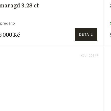
maragd 3.28 ct
yprodáno
6 000 Kč
DETAIL
Kód:
00647