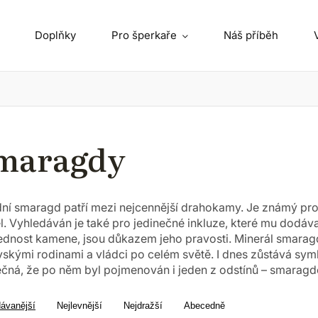
Doplňky
Pro šperkaře
Náš příběh
maragdy
dní smaragd patří mezi nejcennější drahokamy. Je známý pro 
l. Vyhledáván je také pro jedinečné inkluze, které mu dodávaj
ednost kamene, jsou důkazem jeho pravosti. Minerál smaragd
vskými rodinami a vládci po celém světě. I dnes zůstává symb
ečná, že po něm byl pojmenován i jeden z odstínů – smaragd
dávanější
Nejlevnější
Nejdražší
Abecedně