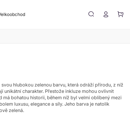
Velkoobchod
Blog
Kontakt
svou hlubokou zelenou barvu, která odráží přírodu, z níž
í unikátní charakter. Přestože inkluze mohou ovlivnit
 má bohatou historii, během níž byl velmi oblíbený mezi
olem luxusu, elegance a síly. Jeho barva je natolik
ově zelená.