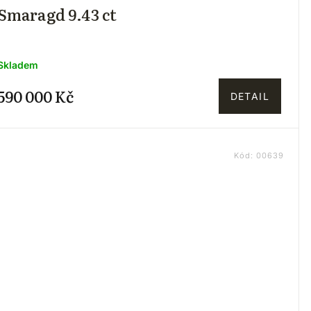
Smaragd 9.43 ct
Skladem
590 000 Kč
DETAIL
Kód:
00639