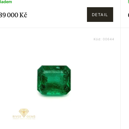
ladem
89 000 Kč
DETAIL
Kód:
00644