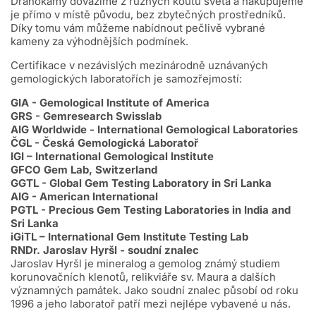
Drahokamy dovážíme z různých koutů světa a nakupujeme
je přímo v místě původu, bez zbytečných prostředníků.
Díky tomu vám můžeme nabídnout pečlivě vybrané
kameny za výhodnějších podmínek.
Certifikace v nezávislých mezinárodně uznávaných
gemologických laboratořích je samozřejmostí:
GIA - Gemological Institute of America
GRS - Gemresearch Swisslab
AIG Worldwide - International Gemological Laboratories
ČGL - Česká Gemologická Laboratoř
IGI – International Gemological Institute
GFCO Gem Lab, Switzerland
GGTL - Global Gem Testing Laboratory in Sri Lanka
AIG - American International
PGTL - Precious Gem Testing Laboratories in India and
Sri Lanka
iGiTL – International Gem Institute Testing Lab
RNDr. Jaroslav Hyršl - soudní znalec
Jaroslav Hyršl je mineralog a gemolog známý studiem
korunovačních klenotů, relikviáře sv. Maura a dalších
významných památek. Jako soudní znalec působí od roku
1996 a jeho laboratoř patří mezi nejlépe vybavené u nás.