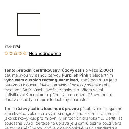
Kód:
1074
Neohodnoceno
Tento přírodní certifikovaný růžový safír
o váze
2.00 ct
zaujme svou výraznou barvou
Purplish Pink
a elegantním
výbrusem cushion rectangular mixed
, který podtrhuje jeho
barevnou hloubku, živost i atraktivní odlesky světla napříč
fasetami. Safír působí svěže, ženským a přitom velmi
sofistikovaným dojmem, přičemž purpurově růžový tón mu
dodává osobitý a nepřehlédnutelný charakter.
Tento
růžový safír s tepelnou úpravou
působí velmi elegantně
a je skvělou volbou pro výrobu originálního solitérního šperku i
jako sbírkový kus pro milovníky přírodních drahokamů. Certifikát
současně uvádí, že tepelná úprava je u safírů běžně používána
ke zvýraznění barvy, což je v gemologické praxi standardní a