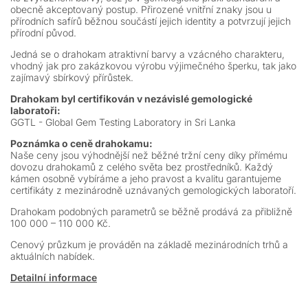
obecně akceptovaný postup. Přirozené vnitřní znaky jsou u
přírodních safírů běžnou součástí jejich identity a potvrzují jejich
přírodní původ.
Jedná se o drahokam atraktivní barvy a vzácného charakteru,
vhodný jak pro zakázkovou výrobu výjimečného šperku, tak jako
zajímavý sbírkový přírůstek.
Drahokam byl certifikován v nezávislé gemologické
laboratoři:
GGTL - Global Gem Testing Laboratory in Sri Lanka
Poznámka o ceně drahokamu:
Naše ceny jsou výhodnější než běžné tržní ceny díky přímému
dovozu drahokamů z celého světa bez prostředníků. Každý
kámen osobně vybíráme a jeho pravost a kvalitu garantujeme
certifikáty z mezinárodně uznávaných gemologických laboratoří.
Drahokam podobných parametrů se běžně prodává za přibližně
100 000 – 110 000 Kč.
Cenový průzkum je prováděn na základě mezinárodních trhů a
aktuálních nabídek.
Detailní informace