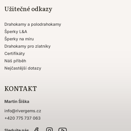
Užitečné odkazy
Drahokamy a polodrahokamy
Šperky L&A
Šperky na míru
Drahokamy pro zlatníky
Certifikáty
Náš příběh
Nejčastější dotazy
KONTAKT
Martin Šiška
info
@
rivergems.cz
+420 775 737 063
Facebook
Instagram
Sledujte