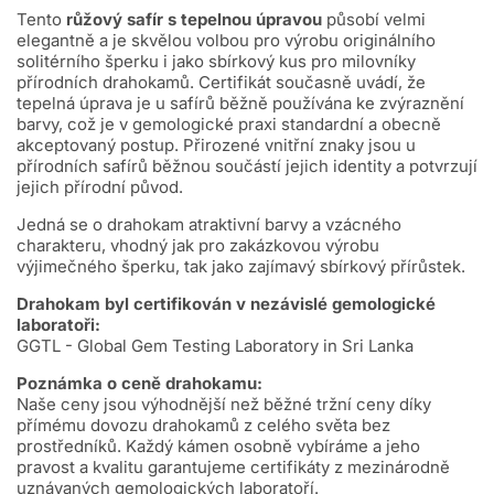
Tento
růžový safír s tepelnou úpravou
působí velmi
elegantně a je skvělou volbou pro výrobu originálního
solitérního šperku i jako sbírkový kus pro milovníky
přírodních drahokamů. Certifikát současně uvádí, že
tepelná úprava je u safírů běžně používána ke zvýraznění
barvy, což je v gemologické praxi standardní a obecně
akceptovaný postup. Přirozené vnitřní znaky jsou u
přírodních safírů běžnou součástí jejich identity a potvrzují
jejich přírodní původ.
Jedná se o drahokam atraktivní barvy a vzácného
charakteru, vhodný jak pro zakázkovou výrobu
výjimečného šperku, tak jako zajímavý sbírkový přírůstek.
Drahokam byl certifikován v nezávislé gemologické
laboratoři:
GGTL - Global Gem Testing Laboratory in Sri Lanka
Poznámka o ceně drahokamu:
Naše ceny jsou výhodnější než běžné tržní ceny díky
přímému dovozu drahokamů z celého světa bez
prostředníků. Každý kámen osobně vybíráme a jeho
pravost a kvalitu garantujeme certifikáty z mezinárodně
uznávaných gemologických laboratoří.