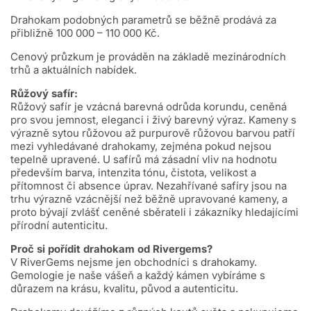
Drahokam podobných parametrů se běžně prodává za
přibližně 100 000 – 110 000 Kč.
Cenový průzkum je prováděn na základě mezinárodních
trhů a aktuálních nabídek.
Růžový safír:
Růžový safír je vzácná barevná odrůda korundu, ceněná
pro svou jemnost, eleganci i živý barevný výraz. Kameny s
výrazně sytou růžovou až purpurově růžovou barvou patří
mezi vyhledávané drahokamy, zejména pokud nejsou
tepelně upravené. U safírů má zásadní vliv na hodnotu
především barva, intenzita tónu, čistota, velikost a
přítomnost či absence úprav. Nezahřívané safíry jsou na
trhu výrazně vzácnější než běžně upravované kameny, a
proto bývají zvlášť ceněné sběrateli i zákazníky hledajícími
přírodní autenticitu.
Proč si pořídit drahokam od Rivergems?
V RiverGems nejsme jen obchodníci s drahokamy.
Gemologie je naše vášeň a každý kámen vybíráme s
důrazem na krásu, kvalitu, původ a autenticitu.