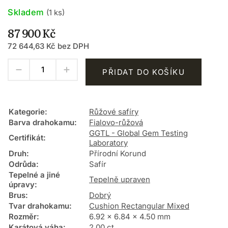
Skladem
(1 ks)
87 900 Kč
72 644,63 Kč bez DPH
PŘIDAT DO KOŠÍKU
Kategorie
:
Růžové safíry
Barva drahokamu
:
Fialovo-růžová
GGTL - Global Gem Testing
Certifikát
:
Laboratory
Druh
:
Přírodní Korund
Odrůda
:
Safír
Tepelné a jiné
Tepelně upraven
úpravy
:
Brus
:
Dobrý
Tvar drahokamu
:
Cushion Rectangular Mixed
Rozměr
:
6.92 x 6.84 x 4.50 mm
Karátová váha
:
2.00 ct