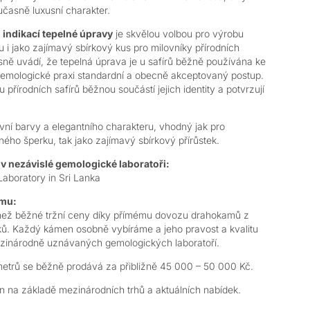
učasně luxusní charakter.
 indikací tepelné úpravy
je skvělou volbou pro výrobu
ku i jako zajímavý sbírkový kus pro milovníky přírodních
sně uvádí, že tepelná úprava je u safírů běžně používána ke
gemologické praxi standardní a obecně akceptovaný postup.
u přírodních safírů běžnou součástí jejich identity a potvrzují
vní barvy a elegantního charakteru, vhodný jak pro
ho šperku, tak jako zajímavý sbírkový přírůstek.
v nezávislé gemologické laboratoři:
aboratory in Sri Lanka
amu:
než běžné tržní ceny díky přímému dovozu drahokamů z
ků. Každý kámen osobně vybíráme a jeho pravost a kvalitu
ezinárodně uznávaných gemologických laboratoří.
trů se běžně prodává za přibližně 45 000 – 50 000 Kč.
 na základě mezinárodních trhů a aktuálních nabídek.