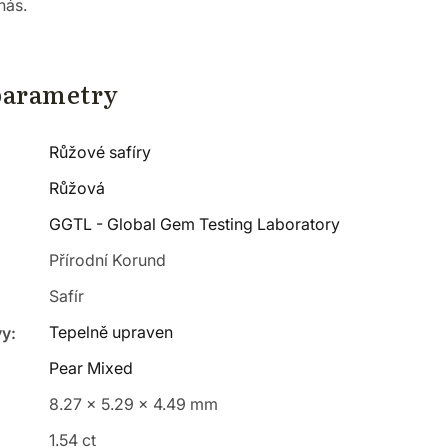
nás.
parametry
Růžové safíry
Růžová
GGTL - Global Gem Testing Laboratory
Přírodní Korund
Safír
Tepelně upraven
vy
:
Pear Mixed
8.27 x 5.29 x 4.49 mm
1.54 ct