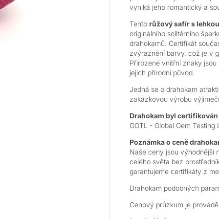
vyniká jeho romantický a so
Tento
růžový safír s lehkou
originálního solitérního šper
drahokamů. Certifikát souča
zvýraznění barvy, což je v 
Přirozené vnitřní znaky jsou 
jejich přírodní původ.
Jedná se o drahokam atrakti
zakázkovou výrobu výjimečné
Drahokam byl certifikován 
GGTL - Global Gem Testing L
Poznámka o ceně drahok
Naše ceny jsou výhodnější 
celého světa bez prostřední
garantujeme certifikáty z m
Drahokam podobných parame
Cenový průzkum je prováděn