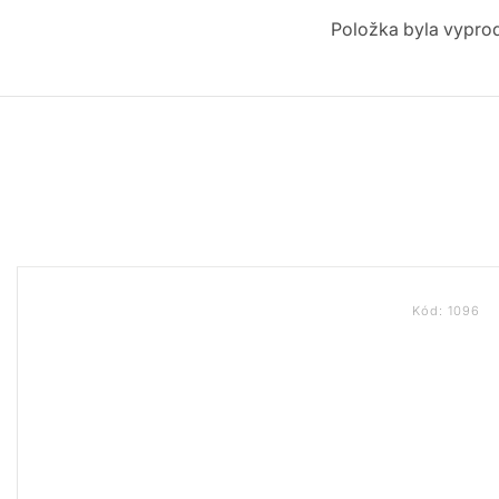
Položka byla vypr
Kód:
1096