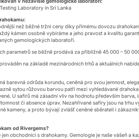
ikován v nezávislé gemologické laboratoři:
esting Laboratory in Sri Lanka
drahokamu:
dnější než běžné tržní ceny díky přímému dovozu drahokam
aždý kámen osobně vybíráme a jeho pravost a kvalitu garantu
ných gemologických laboratoří.
 parametrů se běžně prodává za přibližně 45 000 – 50 000
rováděn na základě mezinárodních trhů a aktuálních nabíd
cná barevná odrůda korundu, ceněná pro svou jemnost, elega
razně sytou růžovou barvou patří mezi vyhledávané drahok
ené. U safírů má zásadní vliv na hodnotu především barva, i
přítomnost či absence úprav. Nezahřívané safíry jsou na trhu 
é kameny, a proto bývají zvlášť ceněné sběrateli i zákazník
ahokam od Rivergems?
 jen obchodníci s drahokamy. Gemologie je naše vášeň a k