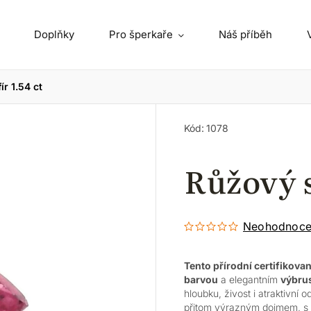
Doplňky
Pro šperkaře
Náš příběh
ír 1.54 ct
Kód:
1078
Růžový s
Neohodnoc
Tento přírodní certifikovan
barvou
a elegantním
výbru
hloubku, živost i atraktivní
přitom výrazným dojmem, s p