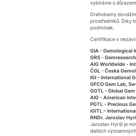
vybíráme s důrazem n
Drahokamy dovážíme
prostředníků. Díky
podmínek.
Certifikace v nezáv
GIA - Gemological I
GRS - Gemresearch
AIG Worldwide - Int
ČGL - Česká Gemol
IGI – International 
GFCO Gem Lab, Swi
GGTL - Global Gem 
AIG - American Inte
PGTL - Precious Gem
iGiTL – Internation
RNDr. Jaroslav Hyrš
Jaroslav Hyršl je m
dalších významných 