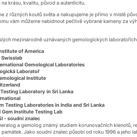
a krásu, kvalitu, původ a autenticitu.
 z různých koutů světa a nakupujeme je přímo v místě pův
 tomu vám můžeme nabídnout pečlivě vybrané kameny za vý
islých mezinárodně uznávaných gemologických laboratořích
nstitute of America
 Swisslab
ernational Gemological Laboratories
ogická Laboratoř
Gemological Institute
tzerland
Testing Laboratory in Sri Lanka
rnational
 Testing Laboratories in India and Sri Lanka
al Gem Institute Testing Lab
l - soudní znalec
ineralog a gemolog známý studiem korunovačních klenotů, rel
památek. Jako soudní znalec působí od roku 1996 a jeho lab