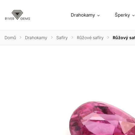
Drahokamy
Šperky
Domů
/
Drahokamy
/
Safíry
/
Růžové safíry
/
Růžový saf