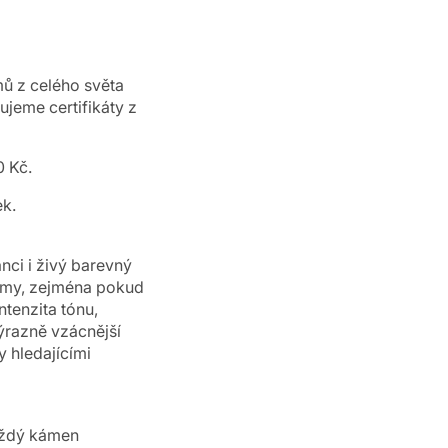
ů z celého světa
jeme certifikáty z
 Kč.
ek.
nci i živý barevný
amy, zejména pokud
ntenzita tónu,
výrazně vzácnější
y hledajícími
aždý kámen