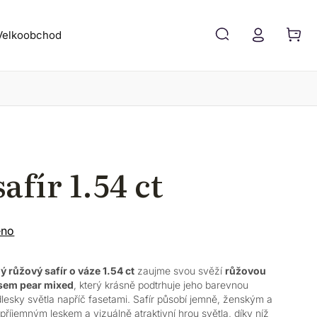
Velkoobchod
Blog
Kontakt
afír 1.54 ct
eno
ý růžový safír o váze 1.54 ct
zaujme svou svěží
růžovou
sem pear mixed
, který krásně podtrhuje jeho barevnou
 odlesky světla napříč fasetami. Safír působí jemně, ženským a
říjemným leskem a vizuálně atraktivní hrou světla, díky níž