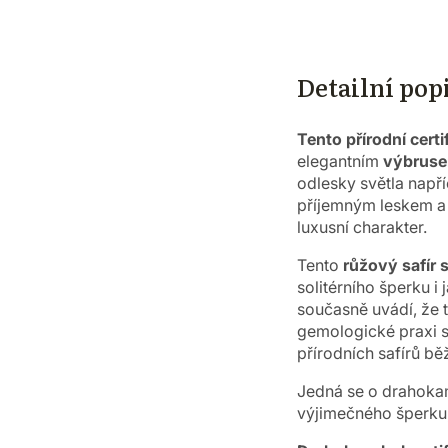
Detailní pop
Tento přírodní cert
elegantním
výbruse
odlesky světla např
příjemným leskem a v
luxusní charakter.
Tento
růžový safír 
solitérního šperku i
současně uvádí, že t
gemologické praxi s
přírodních safírů běž
Jedná se o drahokam
výjimečného šperku,