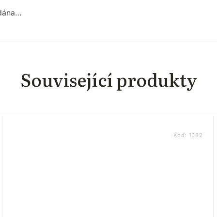
odána…
Související produkty
Kód:
1082