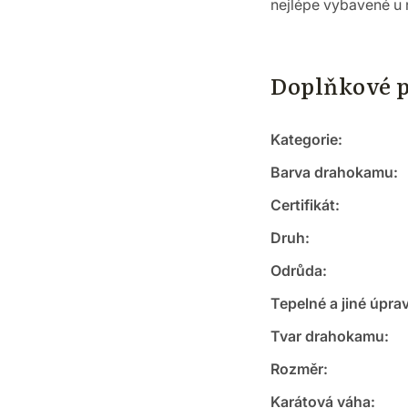
nejlépe vybavené u 
Doplňkové 
Kategorie
:
Barva drahokamu
:
Certifikát
:
Druh
:
Odrůda
:
Tepelné a jiné úpra
Tvar drahokamu
:
Rozměr
:
Karátová váha
: