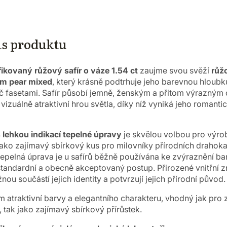
is produktu
ifikovaný růžový safír o váze 1.54 ct
zaujme svou svěží
růž
m pear mixed
, který krásně podtrhuje jeho barevnou hloubku,
íč fasetami. Safír působí jemně, ženským a přitom výrazným
izuálně atraktivní hrou světla, díky níž vyniká jeho romant
s lehkou indikací tepelné úpravy
je skvělou volbou pro výrob
 jako zajímavý sbírkový kus pro milovníky přírodních drahoka
epelná úprava je u safírů běžně používána ke zvýraznění bar
tandardní a obecně akceptovaný postup. Přirozené vnitřní z
nou součástí jejich identity a potvrzují jejich přírodní původ.
 atraktivní barvy a elegantního charakteru, vhodný jak pr
 tak jako zajímavý sbírkový přírůstek.