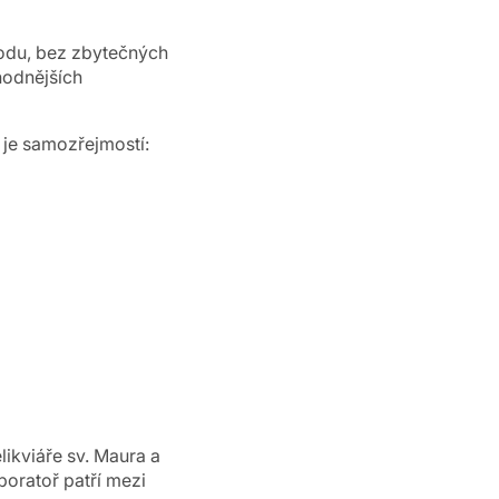
odu, bez zbytečných
hodnějších
 je samozřejmostí:
ikviáře sv. Maura a
oratoř patří mezi