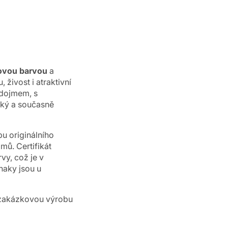
ovou barvou
a
 živost i atraktivní
 dojmem, s
ický a současně
u originálního
mů. Certifikát
vy, což je v
naky jsou u
o zakázkovou výrobu