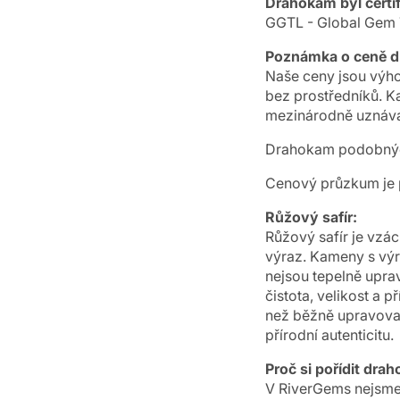
Drahokam byl certif
GGTL - Global Gem T
Poznámka o ceně 
Naše ceny jsou výho
bez prostředníků. K
mezinárodně uznáva
Drahokam podobných
Cenový průzkum je p
Růžový safír:
Růžový safír je vzá
výraz. Kameny s vý
nejsou tepelně uprav
čistota, velikost a 
než běžně upravovan
přírodní autenticitu.
Proč si pořídit dr
V RiverGems nejsme