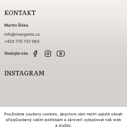
KONTAKT
Martin Šiška
info
@
rivergems.cz
+420 775 737 063
Facebook
Instagram
Sledujte
nás
na
YouTube
INSTAGRAM
Používáme soubory cookies, abychom vám mohli zajistit obsah
přizpůsobený vašim potřebám a zároveň vylepšovat náš web
a služby.