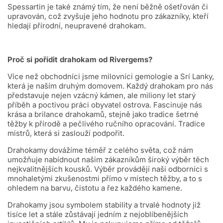
Spessartin je také známý tím, že není běžně ošetřován či
upravován, což zvyšuje jeho hodnotu pro zákazníky, kteří
hledají přírodní, neupravené drahokam.
Proč si pořídit drahokam od Rivergems?
Více než obchodníci jsme milovníci gemologie a Srí Lanky,
která je naším druhým domovem. Každý drahokam pro nás
představuje nejen vzácný kámen, ale miliony let starý
příběh a poctivou práci obyvatel ostrova. Fascinuje nás
krása a brilance drahokamů, stejně jako tradice šetrné
těžby k přírodě a pečlivého ručního opracování. Tradice
mistrů, která si zaslouží podpořit.
Drahokamy dovážíme téměř z celého světa, což nám
umožňuje nabídnout našim zákazníkům široký výběr těch
nejkvalitnějších kousků. Výběr provádějí naši odborníci s
mnohaletými zkušenostmi přímo v místech těžby, a to s
ohledem na barvu, čistotu a řez každého kamene.
Drahokamy jsou symbolem stability a trvalé hodnoty již
tisíce let a stále zůstávají jedním z nejoblíbenějších