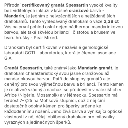
Přírodní
certifikovaný granát Spessartin
vysoké kvality
bez viditelných inkluzí v krásné
oranžové
barvě -
Mandarin
, je jedním z nejvzácnějších a nejžádanějších
drahokamů. Tento vyhledávaný drahokam o váze
2,38 ct
Vás
na první pohled oslní nejen nádhernou mandarinkovou
barvou, ale také skvělou brilancí, čistotou a brusem ve
tvaru hrušky - Pear Mixed.
Drahokam byl certifikován v nezávislé gemologické
laboratoři GGTL Laboratories, která je členem asociace
GIA.
Granát Spessartin
, také známý jako
Mandarin granát
, je
drahokam charakteristický svou jasně oranžovou až
mandarinkovou barvou. Patří do skupiny granátů a je
ceněný pro svou výjimečnou barvu a brilanci. Tento kámen
je relativně vzácný a nachází se především v nalezištích v
Africe (Nigérie, Mosambik) a v Německu. Spessartin má
tvrdost 7–7,25 na Mohsově stupnici, což z něj činí
dostatečně odolný kámen pro šperky určené ke
každodennímu nošení. Jeho živá barva a vynikající optické
vlastnosti z něj dělají oblíbený drahokam pro milovníky
výrazných a jedinečných šperků.