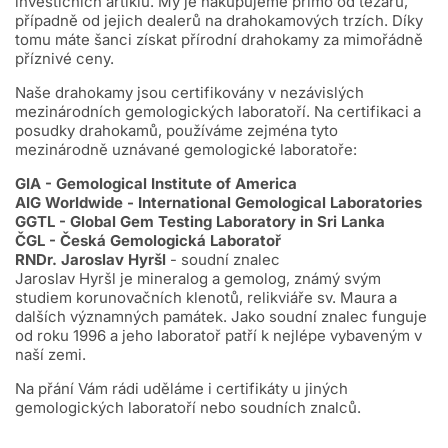
investičních artiklů. My je nakupujeme přímo od těžařů,
případně od jejich dealerů na drahokamových trzích. Díky
tomu máte šanci získat přírodní drahokamy za mimořádně
příznivé ceny.
Naše drahokamy jsou certifikovány v nezávislých
mezinárodních gemologických laboratoří.
Na certifikaci a
posudky drahokamů, používáme zejména tyto
mezinárodně uznávané gemologické laboratoře:
GIA - Gemological Institute of America
AIG Worldwide - International Gemological Laboratories
GGTL - Global Gem Testing Laboratory in Sri Lanka
ČGL - Česká Gemologická Laboratoř
RNDr. Jaroslav Hyršl
- soudní znalec
Jaroslav Hyršl je mineralog a gemolog, známý svým
studiem korunovačních klenotů, relikviáře sv. Maura a
dalších významných památek. Jako soudní znalec funguje
od roku 1996 a jeho laboratoř patří k nejlépe vybaveným v
naší zemi.
Na přání Vám rádi uděláme i certifikáty u jiných
gemologických laboratoří nebo soudních znalců.