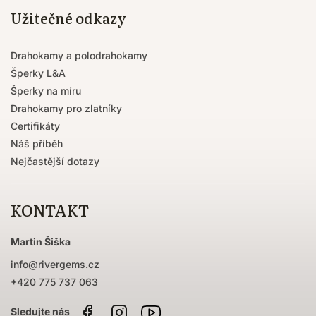
Užitečné odkazy
Drahokamy a polodrahokamy
Šperky L&A
Šperky na míru
Drahokamy pro zlatníky
Certifikáty
Náš příběh
Nejčastější dotazy
KONTAKT
Martin Šiška
info
@
rivergems.cz
+420 775 737 063
Facebook
Instagram
Sledujte