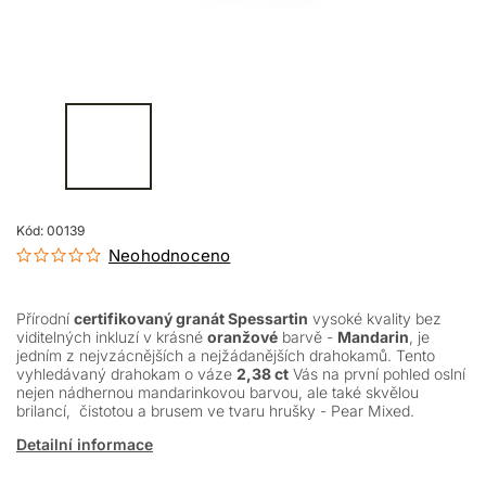
Kód:
00139
Neohodnoceno
Přírodní
certifikovaný granát Spessartin
vysoké kvality bez
viditelných inkluzí v krásné
oranžové
barvě -
Mandarin
, je
jedním z nejvzácnějších a nejžádanějších drahokamů. Tento
vyhledávaný drahokam o váze
2,38 ct
Vás
na první pohled oslní
nejen nádhernou mandarinkovou barvou, ale také skvělou
brilancí, čistotou a brusem ve tvaru hrušky - Pear Mixed.
Detailní informace