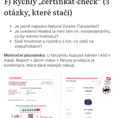
F) Rychlý „certifikát-check“ (3
otázky, které stačí)
Je jasně napsáno Natural Zoisite (Tanzanite)?
Je uvedeno Heated (a není tam nic nestandardního,
co by měnilo hodnotu)?
Sedí hmotnost a rozměry s tím, co vidíš na
videu/fotkách?
Motivační poznámka:
U tanzanitu kupuješ kámen i klid v
hlavě. Report + denní video + férový prodejce je
kombinace, která dává nejlepší nákup.