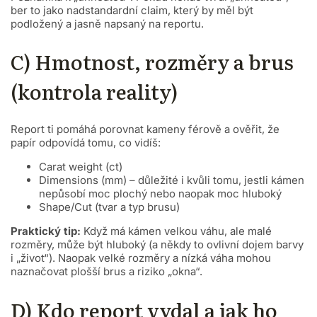
ber to jako nadstandardní claim, který by měl být
podložený a jasně napsaný na reportu.
C) Hmotnost, rozměry a brus
(kontrola reality)
Report ti pomáhá porovnat kameny férově a ověřit, že
papír odpovídá tomu, co vidíš:
Carat weight (ct)
Dimensions (mm) – důležité i kvůli tomu, jestli kámen
nepůsobí moc plochý nebo naopak moc hluboký
Shape/Cut (tvar a typ brusu)
Praktický tip:
Když má kámen velkou váhu, ale malé
rozměry, může být hluboký (a někdy to ovlivní dojem barvy
i „život“). Naopak velké rozměry a nízká váha mohou
naznačovat plošší brus a riziko „okna“.
D) Kdo report vydal a jak ho