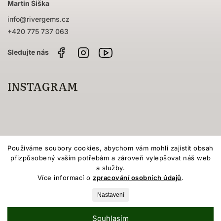
Martin Šiška
info
@
rivergems.cz
+420 775 737 063
Facebook
Instagram
Sledujte
nás
na
YouTube
INSTAGRAM
Používáme soubory cookies, abychom vám mohli zajistit obsah
přizpůsobený vašim potřebám a zároveň vylepšovat náš web
a služby.
Více informací o
zpracování osobních údajů
.
Vytvořil Shoptet
Nastavení
Copyright 2026
River Gems
. Všechna práva vyhrazena.
Upravit nastavení cookies
Souhlasím
Grafický návrh vytvořil a nakódoval
Shoptak.cz